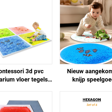
ntessori 3d pvc
Nieuw aangeko
arium vloer tegels
knijp speelgo
oer met vloeistof
verlichten van st
orieke matten voor
voor speciale kin
sme uv reflecterend
nachtlicht aquar