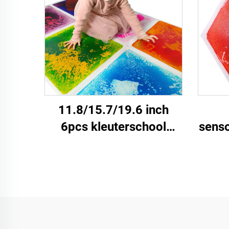
aquarium vierkant
binne
sensorische vloeibare
jaa
vloertegels
11.8/15.7/19.6 inch
6pcs kleuterschool
senso
kinderdagverblijf
gl
sensorieke vloer mat
hon
kinderen niet-glijdende
zesh
sensorieke matten
vloeibare vloer tegels
set