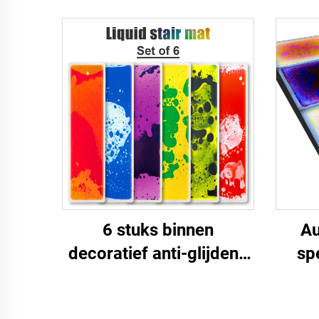
sensorieke vloertegels
sensorieke matten
sensorieke vloeibare gel
pads voor kinderen
autisme fidgets
6 stuks binnen
Au
decoratief anti-glijdend
sp
niet giftig kinderen
pu
educatieve vloeibare
aut