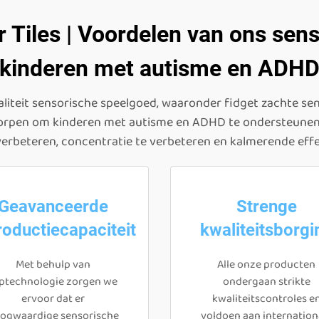
r Tiles | Voordelen van ons sen
kinderen met autisme en ADH
aliteit sensorische speelgoed, waaronder fidget zachte se
worpen om kinderen met autisme en ADHD te ondersteunen
verbeteren, concentratie te verbeteren en kalmerende effe
Geavanceerde
Strenge
roductiecapaciteit
kwaliteitsborgi
Met behulp van
Alle onze producten
ptechnologie zorgen we
ondergaan strikte
ervoor dat er
kwaliteitscontroles e
ogwaardige sensorische
voldoen aan internation