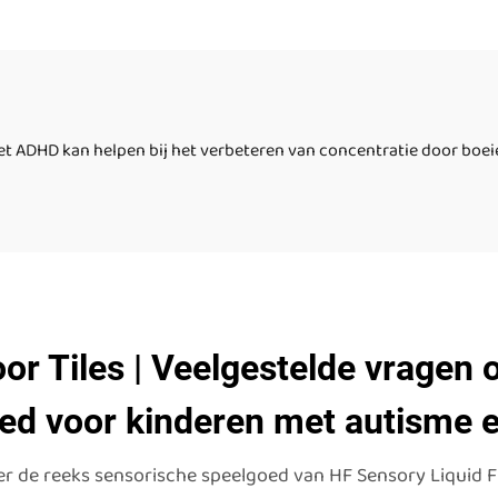
eelgoed, t-stage
speelgoed voor
odiumshows, led
kleuterschool, vie
veranderende vloer
binnen afgeronde 
tegels
tegel
et ADHD kan helpen bij het verbeteren van concentratie door boeie
or Tiles | Veelgestelde vragen
ed voor kinderen met autisme
 de reeks sensorische speelgoed van HF Sensory Liquid Floo