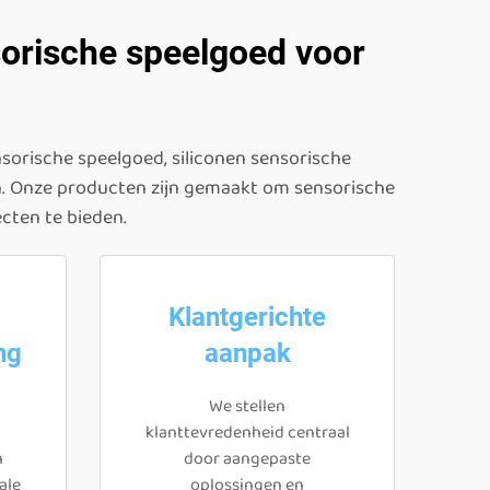
sorische speelgoed voor
D
nsorische speelgoed, siliconen sensorische
. Onze producten zijn gemaakt om sensorische
cten te bieden.
Klantgerichte
ng
aanpak
We stellen
klanttevredenheid centraal
n
door aangepaste
ale
oplossingen en