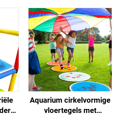
g,
meerkleurig transparant
sch
speelgoed voor autisten
 de 2
che
izen,
r
iële
Aquarium cirkelvormige
nderen
vloertegels met
het
vloeibare vloeistof
zel
sensorieke speelgoed