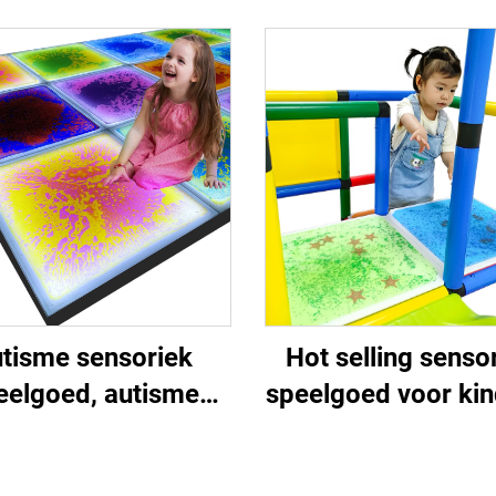
autisme
stressverlichtin
autisme, sensori
speelgoed, onder
dollar, autistis
kinderen, klittenbu
speelgoed voo
kinderen.
tisme sensoriek
Hot selling sensor
eelgoed, autisme
speelgoed voor ki
zzel speelgoed,
met autisme in 
isme behandeling
buitenland, puz