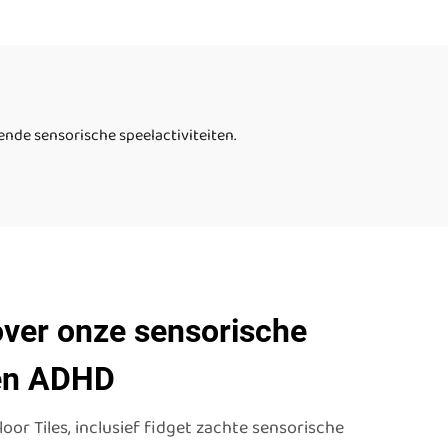
 de
voor kinderen puzzel
rkant
speelgoed geschikt voor
vloer
de behandeling van
autisme bij kinderen
nde sensorische speelactiviteiten.
 over onze sensorische
 en ADHD
r Tiles, inclusief fidget zachte sensorische