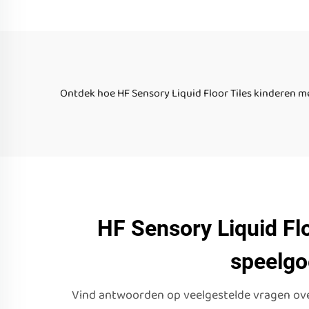
trap vloer mat
sp
sensorisch speelgoed
p
voor autistische
kleur
kinderen
Ontdek hoe HF Sensory Liquid Floor Tiles kinderen m
HF Sensory Liquid Flo
speelgo
Vind antwoorden op veelgestelde vragen over