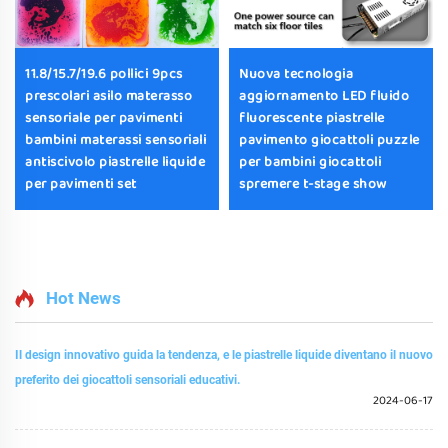
11.8/15.7/19.6 pollici 9pcs
Nuova tecnologia
prescolari asilo materasso
aggiornamento LED fluido
sensoriale per pavimenti
fluorescente piastrelle
bambini materassi sensoriali
pavimento giocattoli puzzle
antiscivolo piastrelle liquide
per bambini giocattoli
per pavimenti set
spremere t-stage show
Hot News
Il design innovativo guida la tendenza, e le piastrelle liquide diventano il nuovo
preferito dei giocattoli sensoriali educativi.
2024-06-17