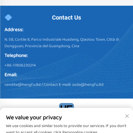
Contact Us
Address:
N. 58, Cortile 8, Parco Industriale Huadeng, Qiaotou Town, Città di
Dongguan, Provincia del Guangdong, Cina
Telephone:
+86-17806230214
Email:
vendite@hengfu.ltd
/ Contact E-maill:
soda@hengfu.ltd
We value your privacy
Copyright © 2024, Dongguan Hengfu Plastic Products Co., Ltd.
We use cookies and similar tools to provide our services. If you don't
Tutti i diritti riservati
Privacy policy
want to accept all cookies, click Personalize cookies.