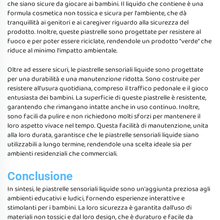
che siano sicure da giocare ai bambini. Il liquido che contiene è una
formula cosmetica non tossica e sicura per l'ambiente, che dà
tranquillità ai genitori e ai caregiver riguardo alla sicurezza del
prodotto. Inoltre, queste piastrelle sono progettate per resistere al
fuoco e per poter essere riciclate, rendendole un prodotto "verde" che
riduce al minimo l'impatto ambientale.
Oltre ad essere sicuri, le piastrelle sensoriali liquide sono progettate
per una durabilità e una manutenzione ridotta. Sono costruite per
resistere all'usura quotidiana, compreso il traffico pedonale e il gioco
entusiasta dei bambini. La superficie di queste piastrelle è resistente,
garantendo che rimangano intatte anche in uso continuo. Inoltre,
sono facili da pulire e non richiedono molti sforzi per mantenere il
loro aspetto vivace nel tempo. Questa facilità di manutenzione, unita
alla loro durata, garantisce che le piastrelle sensoriali liquide siano
utilizzabili a lungo termine, rendendole una scelta ideale sia per
ambienti residenziali che commerciali.
Conclusione
In sintesi, le piastrelle sensoriali liquide sono un'aggiunta preziosa agli
ambienti educativi e ludici, fornendo esperienze interattive e
stimolanti per i bambini. La loro sicurezza è garantita dall'uso di
materiali non tossici e dal loro design, che è duraturo e facile da