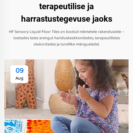
terapeutilise ja
harrastustegevuse jaoks
HF Sensory Liquid Floor Tiles on loodud mitmetele rakendustele –
toetades laste arengut hariduskeskkondades, terapeutilistes
olukordades ja tundlike mängualadel.
09
Aug