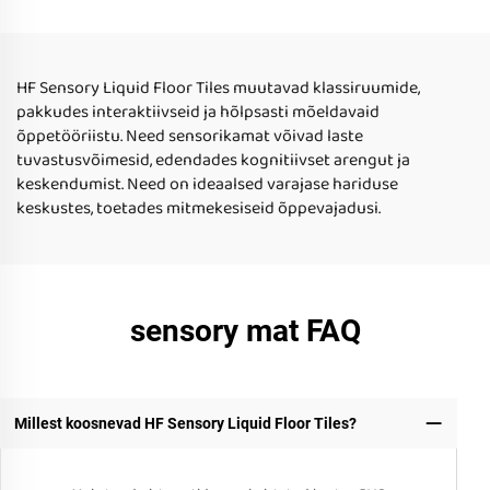
Loomine Mängulised
vedeliku põhiseks
Vahendid Lasteks
HF Sensory Liquid Floor Tiles muutavad klassiruumide,
pakkudes interaktiivseid ja hõlpsasti mõeldavaid
õppetööriistu. Need sensorikamat võivad laste
tuvastusvõimesid, edendades kognitiivset arengut ja
keskendumist. Need on ideaalsed varajase hariduse
keskustes, toetades mitmekesiseid õppevajadusi.
sensory mat FAQ
Millest koosnevad HF Sensory Liquid Floor Tiles?