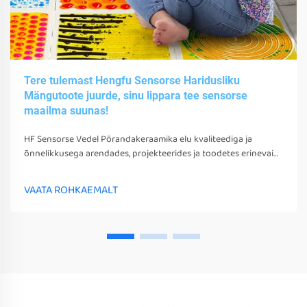
Tere tulemast Hengfu Sensorse Haridusliku
Mängutoote juurde, sinu lippara tee sensorse
maailma suunas!
HF Sensorse Vedel Põrandakeraamika elu kvaliteediga ja
õnnelikkusega arendades, projekteerides ja toodetes erinevaid
sensorsetoobe, tööriistu ja seadmeid. Need mängud, tööriistad
ja seadmed võivad mitte ainult stimuleerida nende sensorseid
VAATA ROHKAEMALT
tunneid