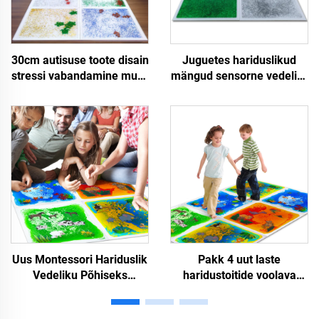
30cm autisuse toote disain
Juguetes hariduslikud
stressi vabandamine mure
mängud sensorne vedelik-
hariduslik vedelik-
mat vedelik-lava
põrandaplaad sensorne
põrandaplaadid autistlike
mat gel-põrandalava mat
fidget-lastena
autistlike inimeste jaoks
Uus Montessori Hariduslik
Pakk 4 uut laste
Vedeliku Põhiseks
haridustoitide voolava
Tundmaterjal Mängumatte
vedelikuloomade prindiga
Autisuse Raviks Pröömium
lastemängumat Lasted