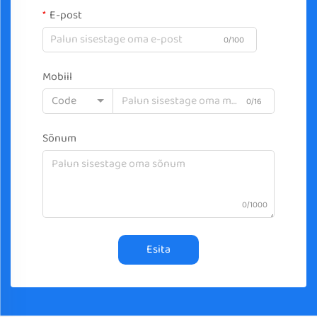
E-post
0/100
Mobiil
Code
0/16
Sõnum
0/1000
Esita