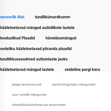
sensorlik Mat
tundlikümardkumm
hääletoetavad mängud autistlikele lastele
looduslikud Plaadid
häveldusmängud
vedeliku hääletoetavad põranda plaadid
tundlikkusseadmed autismlaste jaoks
hääletoetavad mängud lastele
veideline pargi kera
jalaga sensorne pad
parim hõrgematu mängumati
suur tundlik mängumat
rehabilitatsioonikeskuse sensorsmat