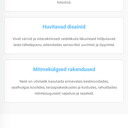
kasutus.
Huvitavad disainid
Vivid värvid ja interaktiivsed vedelikute liikumised hõljutavad
laste tähelepanu, edendades sensorilist uurimist ja õppimist.
Mitmekülgsed rakendused
Neid on võimalik kasutada erinevates keskkondades,
sealhulgas koolides, teraapiakeskustes ja kodudes, rahuldades
mitmesuguseid vajadusi ja seadeid.