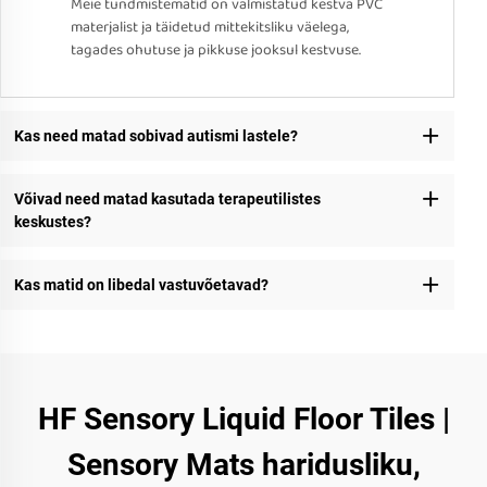
Meie tundmistematid on valmistatud kestva PVC
materjalist ja täidetud mittekitsliku väelega,
tagades ohutuse ja pikkuse jooksul kestvuse.
Kas need matad sobivad autismi lastele?
Võivad need matad kasutada terapeutilistes
keskustes?
Kas matid on libedal vastuvõetavad?
HF Sensory Liquid Floor Tiles |
Sensory Mats haridusliku,