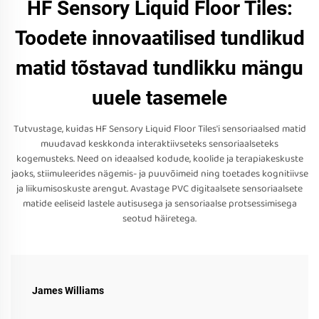
HF Sensory Liquid Floor Tiles:
Toodete innovaatilised tundlikud
matid tõstavad tundlikku mängu
uuele tasemele
Tutvustage, kuidas HF Sensory Liquid Floor Tiles'i sensoriaalsed matid
muudavad keskkonda interaktiivseteks sensoriaalseteks
kogemusteks. Need on ideaalsed kodude, koolide ja terapiakeskuste
jaoks, stiimuleerides nägemis- ja puuvõimeid ning toetades kognitiivse
ja liikumisoskuste arengut. Avastage PVC digitaalsete sensoriaalsete
matide eeliseid lastele autisusega ja sensoriaalse protsessimisega
seotud häiretega.
James Williams