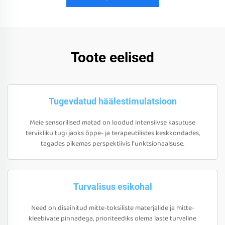
Toote eelised
Tugevdatud häälestimulatsioon
Meie sensorilised matad on loodud intensiivse kasutuse
tervikliku tugi jaoks õppe- ja terapeutilistes keskkondades,
tagades pikemas perspektiivis funktsionaalsuse.
Turvalisus esikohal
Need on disainitud mitte-toksiliste materjalide ja mitte-
kleebivate pinnadega, prioriteediks olema laste turvaline