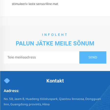
stimuleeriv laste sensoriline mat
INFOLEHT
PALUN JÄTKE MEILE SÕNUM
Kontakt
Aadress:
No. 58, Jaam 8, Huadeng tööstuspark, Qiaotou linnaosa, Dongguan
linn, Guangdong provints, Hiina