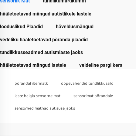
sensorlik Mat
tundlikümardkumm
hääletoetavad mängud autistlikele lastele
looduslikud Plaadid
häveldusmängud
vedeliku hääletoetavad põranda plaadid
tundlikkusseadmed autismlaste jaoks
hääletoetavad mängud lastele
veideline pargi kera
põrandafiltermatk
õppevahendid tundlikkussild
laste haigla sensorne mat
sensorimat põrandale
sensorned matnad autisuse jaoks