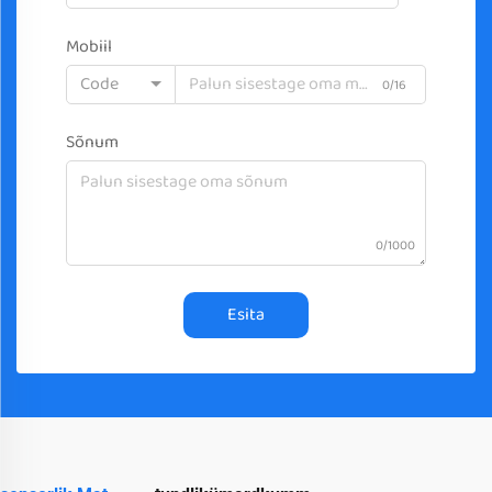
Mobiil
Code
0/16
Sõnum
0/1000
Esita