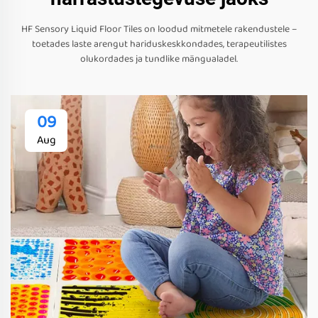
HF Sensory Liquid Floor Tiles on loodud mitmetele rakendustele –
toetades laste arengut hariduskeskkondades, terapeutilistes
olukordades ja tundlike mängualadel.
09
Aug