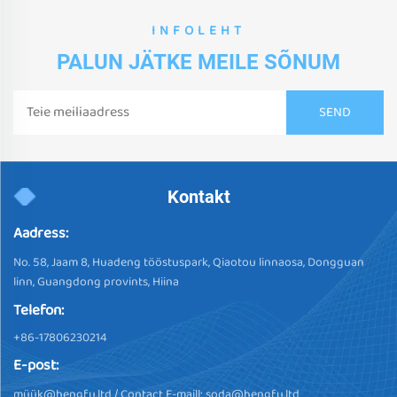
INFOLEHT
PALUN JÄTKE MEILE SÕNUM
Kontakt
Aadress:
No. 58, Jaam 8, Huadeng tööstuspark, Qiaotou linnaosa, Dongguan
linn, Guangdong provints, Hiina
Telefon:
+86-17806230214
E-post:
müü
k@hengfu.ltd
/ Contact E-maill:
soda@hengfu.ltd