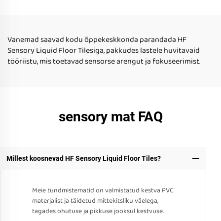
Mängutoy autistlike laste
mängutooga autistlike
jaoks kodu kasutamiseks
laste kodu kasutamiseks
Vanemad saavad kodu õppekeskkonda parandada HF
Sensory Liquid Floor Tilesiga, pakkudes lastele huvitavaid
tööriistu, mis toetavad sensorse arengut ja fokuseerimist.
sensory mat FAQ
Millest koosnevad HF Sensory Liquid Floor Tiles?
Meie tundmistematid on valmistatud kestva PVC
materjalist ja täidetud mittekitsliku väelega,
tagades ohutuse ja pikkuse jooksul kestvuse.