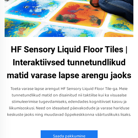
HF Sensory Liquid Floor Tiles |
Interaktiivsed tunnetundlikud
matid varase lapse arengu jaoks
Toeta varase lapse arengut HF Sensory Liquid Floor Tile-ga. Meie
tunnetundlikud matid on disainitud nii taktiilse kui ka visuaalse
stimuleerimise tugevdamiseks, edendades kognitiivset kasvu ja
liikumisoskusi. Need on ideaalsed päevakodude ja varase hariduse
keskuste jaoks ning muudavad õppekeskkonna väärtuslikuks lisaks.
Saada pakkumine