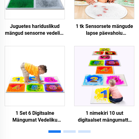
Juguetes hariduslikud
1 tk Sensorsete mängude
mängud sensorne vedelik-
lapse päevahoiu
mat vedelik-lava
ümardatud dünaamilised
põrandaplaadid autistlike
vedelikupliiatsid sensorne
fidget-lastena
vedelik-põrand plaadideks
lastele küttemat lapsi
jaoks
1 Set 6 Digitsalne
1 nimekiri 10 uut
Mängumat Vedeliku
digitaalset mängumatte
Põhise Disain Rulluisku
vedelik-põhja disaini laste
Mängule Hariduslik
rikkumiseks haridusliku