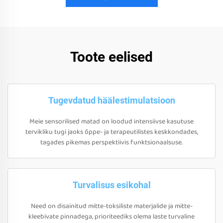
Toote eelised
Tugevdatud häälestimulatsioon
Meie sensorilised matad on loodud intensiivse kasutuse
tervikliku tugi jaoks õppe- ja terapeutilistes keskkondades,
tagades pikemas perspektiivis funktsionaalsuse.
Turvalisus esikohal
Need on disainitud mitte-toksiliste materjalide ja mitte-
kleebivate pinnadega, prioriteediks olema laste turvaline