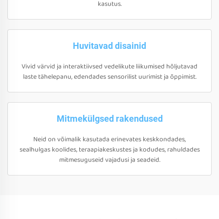
kasutus.
Huvitavad disainid
Vivid värvid ja interaktiivsed vedelikute liikumised hõljutavad
laste tähelepanu, edendades sensorilist uurimist ja õppimist.
Mitmekülgsed rakendused
Neid on võimalik kasutada erinevates keskkondades,
sealhulgas koolides, teraapiakeskustes ja kodudes, rahuldades
mitmesuguseid vajadusi ja seadeid.