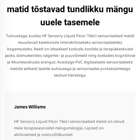
matid tõstavad tundlikku mängu
uuele tasemele
Tutvustage, kuidas HF Sensory Liquid Floor Tiles'i sensoriaalsed matid
muudavad keskkonda interaktiivseteks sensoriaalseteks
kogemusteks. Need on ideaalsed kodude, koolide ja terapiakeskuste
jaoks, stiimuleerides nägemis- ja puuvõimeid ning toetades kognitiivse
ja liikumisoskuste arengut. Avastage PVC digitaalsete sensoriaalsete
matide eeliseid lastele autisusega ja sensoriaalse protsessimisega
seotud häiretega.
James Williams
HF Sensory Liquid Floor Tiles'i sensoriaalsed matid on olnud
meie terapiaseansidel mängumängija. Lapsed on
aktiivsemad ja vastuvõtlikumad.