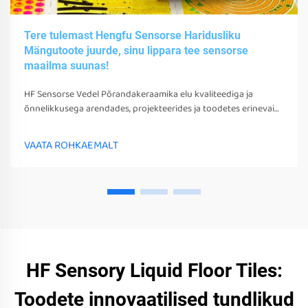
Tere tulemast Hengfu Sensorse Haridusliku
Mängutoote juurde, sinu lippara tee sensorse
maailma suunas!
HF Sensorse Vedel Põrandakeraamika elu kvaliteediga ja
õnnelikkusega arendades, projekteerides ja toodetes erinevaid
sensorsetoobe, tööriistu ja seadmeid. Need mängud, tööriistad
ja seadmed võivad mitte ainult stimuleerida nende sensorseid
VAATA ROHKAEMALT
tunneid
HF Sensory Liquid Floor Tiles:
Toodete innovaatilised tundlikud