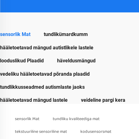
sensorlik Mat
tundlikümardkumm
hääletoetavad mängud autistlikele lastele
looduslikud Plaadid
häveldusmängud
vedeliku hääletoetavad põranda plaadid
tundlikkusseadmed autismlaste jaoks
hääletoetavad mängud lastele
veideline pargi kera
sensorlik Mat
tundliku kvaliteediga mat
tekstuuriline sensoriline mat
kodusensorsmat