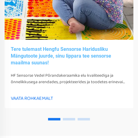
Tere tulemast Hengfu Sensorse Haridusliku
Mängutoote juurde, sinu lippara tee sensorse
maailma suunas!
HF Sensorse Vedel Põrandakeraamika elu kvaliteediga ja
õnnelikkusega arendades, projekteerides ja toodetes erinevaid
sensorsetoobe, tööriistu ja seadmeid. Need mängud, tööriistad
ja seadmed võivad mitte ainult stimuleerida nende sensorseid
VAATA ROHKAEMALT
tunneid