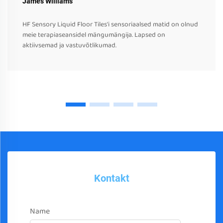
James Williams
HF Sensory Liquid Floor Tiles'i sensoriaalsed matid on olnud
meie terapiaseansidel mängumängija. Lapsed on
aktiivsemad ja vastuvõtlikumad.
Kontakt
Name