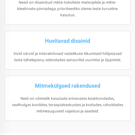
Need on disainitud mitte-toksiliste materjalide ja mitte-
kleebivate pinnadega, prioriteediks olema laste turvaline
kasutus.
Huvitavad disainid
Vivid värvid ja interaktiivsed vedelikute liikumised hõljutavad
laste tähelepanu, edendades sensorilist uurimist ja õppimist.
Mitmekülgsed rakendused
Neid on võimalik kasutada erinevates keskkondades,
sealhulgas koolides, teraapiakeskustes ja kodudes, rahuldades
mitmesuguseid vajadusi ja seadeid.