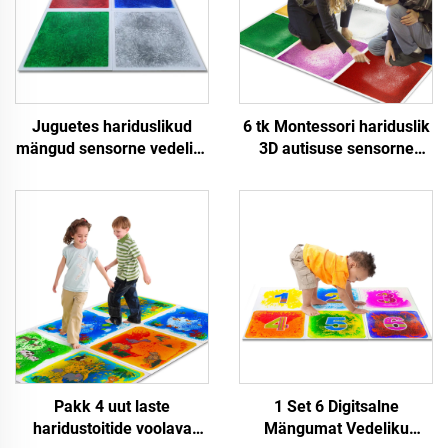
Juguetes hariduslikud
6 tk Montessori hariduslik
mängud sensorne vedelik-
3D autisuse sensorne
mat vedelik-lava
seadme värv PVC mängud
põrandaplaadid autistlike
tantsuvedeliku
fidget-lastena
põrandaplaadid lava
välismaailma mängumat
lapsi jaoks
Pakk 4 uut laste
1 Set 6 Digitsalne
haridustoitide voolava
Mängumat Vedeliku