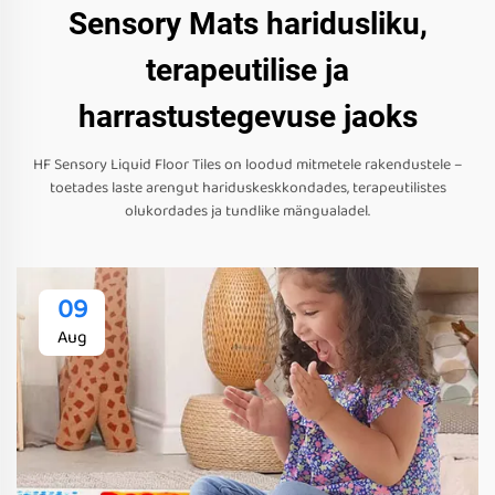
Sensory Mats haridusliku,
terapeutilise ja
harrastustegevuse jaoks
HF Sensory Liquid Floor Tiles on loodud mitmetele rakendustele –
toetades laste arengut hariduskeskkondades, terapeutilistes
olukordades ja tundlike mängualadel.
09
Aug