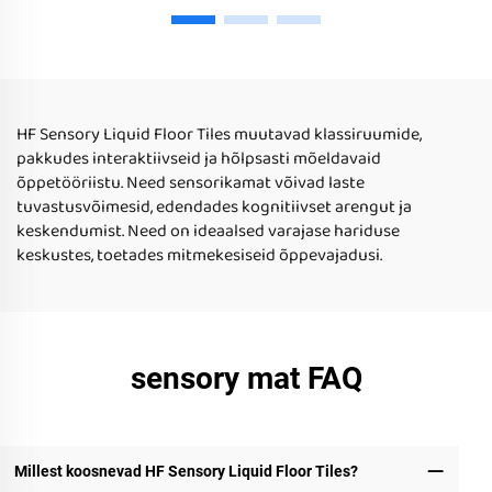
vedelikuloomade prindiga
Põhise Disain Rulluisku
lastemängumat Lasted
Mängule Hariduslik
vedeliku põhiseks
Mängutoy autistlike laste
jaoks kodu kasutamiseks
HF Sensory Liquid Floor Tiles muutavad klassiruumide,
pakkudes interaktiivseid ja hõlpsasti mõeldavaid
õppetööriistu. Need sensorikamat võivad laste
tuvastusvõimesid, edendades kognitiivset arengut ja
keskendumist. Need on ideaalsed varajase hariduse
keskustes, toetades mitmekesiseid õppevajadusi.
sensory mat FAQ
Millest koosnevad HF Sensory Liquid Floor Tiles?