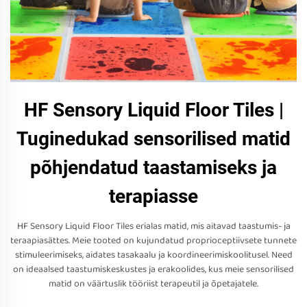
HF Sensory Liquid Floor Tiles |
Tuginedukad sensorilised matid
põhjendatud taastamiseks ja
terapiasse
HF Sensory Liquid Floor Tiles erialas matid, mis aitavad taastumis- ja
teraapiasättes. Meie tooted on kujundatud proprioceptiivsete tunnete
stimuleerimiseks, aidates tasakaalu ja koordineerimiskoolitusel. Need
on ideaalsed taastumiskeskustes ja erakoolides, kus meie sensorilised
matid on väärtuslik tööriist terapeutil ja õpetajatele.