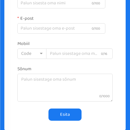
0/100
E-post
0/100
Mobiil
Code
0/16
Sõnum
0/1000
Esita