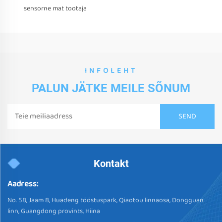
sensorne mat tootaja
INFOLEHT
PALUN JÄTKE MEILE SÕNUM
Kontakt
Aadress:
No. 58, Jaam 8, Huadeng tööstuspark, Qiaotou linnaosa, Dongguan
linn, Guangdong provints, Hiina