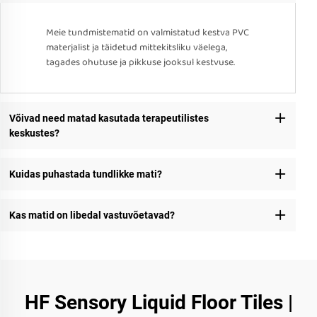
Meie tundmistematid on valmistatud kestva PVC
materjalist ja täidetud mittekitsliku väelega,
tagades ohutuse ja pikkuse jooksul kestvuse.
Võivad need matad kasutada terapeutilistes
keskustes?
Kuidas puhastada tundlikke mati?
Kas matid on libedal vastuvõetavad?
HF Sensory Liquid Floor Tiles |