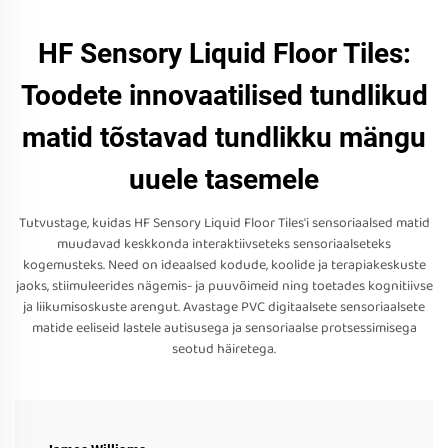
HF Sensory Liquid Floor Tiles:
Toodete innovaatilised tundlikud
matid tõstavad tundlikku mängu
uuele tasemele
Tutvustage, kuidas HF Sensory Liquid Floor Tiles'i sensoriaalsed matid
muudavad keskkonda interaktiivseteks sensoriaalseteks
kogemusteks. Need on ideaalsed kodude, koolide ja terapiakeskuste
jaoks, stiimuleerides nägemis- ja puuvõimeid ning toetades kognitiivse
ja liikumisoskuste arengut. Avastage PVC digitaalsete sensoriaalsete
matide eeliseid lastele autisusega ja sensoriaalse protsessimisega
seotud häiretega.