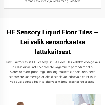
teraasikeskustele ja kodu mängualadele.
HF Sensory Liquid Floor Tiles –
Lai valik sensorkaatse
lattakaitsest
Tutvu mitmekesise HF Sensory Liquid Floor Tiles kollektsiooniga, mis
on disainitud laste sensorsete kogemuste parandamiseks.
Alatesloomade prinditega kuni digitaalsetele disainidele, need
sensorsete kaatsetega lattakaid sedelavad erinevaid eelistusi ja
vajadusi, edendades interaktiivset mängu ja sensorse arengu.