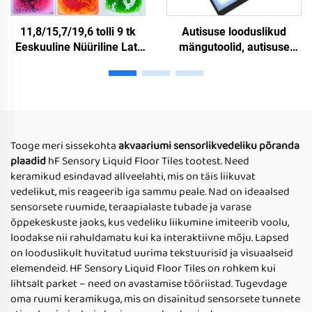
11,8/15,7/19,6 tolli 9 tk
Autisuse looduslikud
Eeskuuline Nüüriline Latt
mängutoolid, autisuse
Mat Kaaslapseks
puzzle mängutoolid,
Mittekitslik Nüüriline Mat
autisuse ravi mängutoolid,
Väeplaadid Komplekt
T-jaam näidistasud, LED-
värvi muutuja vedeliku
parketiplaadid
Tooge meri sissekohta
akvaariumi sensorlikvedeliku põranda
plaadid
hF Sensory Liquid Floor Tiles tootest. Need
keramikud esindavad allveelahti, mis on täis liikuvat
vedelikut, mis reageerib iga sammu peale. Nad on ideaalsed
sensorsete ruumide, teraapialaste tubade ja varase
õppekeskuste jaoks, kus vedeliku liikumine imiteerib voolu,
loodakse nii rahuldamatu kui ka interaktiivne mõju. Lapsed
on looduslikult huvitatud uurima tekstuurisid ja visuaalseid
elemendeid. HF Sensory Liquid Floor Tiles on rohkem kui
lihtsalt parket – need on avastamise tööriistad. Tugevdage
oma ruumi keramikuga, mis on disainitud sensorsete tunnete