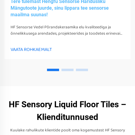
Tere tulemast Hengfu Sensorse Haridusliku
Mängutoote juurde, sinu lippara tee sensorse
maailma suunas!
HF Sensorse Vedel Põrandakeraamika elu kvaliteediga ja
õnnelikkusega arendades, projekteerides ja toodetes erinevaid
sensorsetoobe, tööriistu ja seadmeid. Need mängud, tööriistad
ja seadmed võivad mitte ainult stimuleerida nende sensorseid
VAATA ROHKAEMALT
tunneid
HF Sensory Liquid Floor Tiles –
Klienditunnused
Kuulake rahulikute klientide poolt oma kogemustest HF Sensory