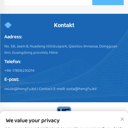
Kontakt
Aadress:
No. 58, Jaam 8, Huadeng tööstuspark, Qiaotou linnaosa, Dongguan
linn, Guangdong provints, Hiina
Telefon:
+86-17806230214
E-post:
müü
k@hengfu.ltd
/ Contact E-maill:
soda@hengfu.ltd
We value your privacy