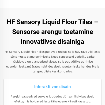
HF Sensory Liquid Floor Tiles –
Sensorse arengu toetamine
innovatiivse disainiga
HF Sensory Liquid Floor Tiles pakuvad unikaalse ja huvitava viisi laste
sündmuste stimuleerimiseks. Need sensorseid vedelikuparke
käsitlevad on planeeritud visuaalse ja puuvõtliku uurimise
edendamiseks, määrates neid ideaalselt kasutamiseks hariduslike ja
terapeutiliste keskkondades.
Interaktiivne disain
Pargid reageerivad survale, loodudes dünaamilisi visuaalseid
efekte, mis hoidavad laste tähelepanu kiiresti kaasatud.