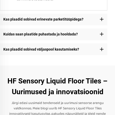
Kas plaadid sobivad erinevate parketitüüpidega?
Kuidas saan plaatide puhastada ja hooldada?
Kas plaadid sobivad väljaspool kasutamiseks?
HF Sensory Liquid Floor Tiles –
Uurimused ja innovatsioonid
Järgi edasi uusimaid tendenseid ja uurimusi sensorse arengu
valdkonnas. Meie blogi uurib HF Sensory Liquid Floor Tiles
innovatiivseid kasutusviise, pakudes näpunäiteid ja ideid nende