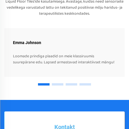
Liquid Floor Tiles'ide kasutamisega. Avastage, kuidas need sensorsete
vedelikega varustatud lattu on tekitanud positiivse mõju haridus- ja
terapeutilistes keskkondades.
Emma Johnson
Loomade prindiga plaadid on meie klassiruumis
suurepärane edu. Lapsed armastavad interaktiivset mängu!
Kontakt