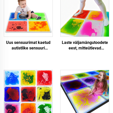
Uus sensuurimat kaetud
Laste väljamängutoodete
autistlike sensuuri
eest, mitteütlevad
tubadeks Vabasta stressi
pühapäevakarpete
Öövalgus ruutsete
mõõdud mängumatte
nihkedega
sensorlikud väepargid
voodikeraamikupüstid