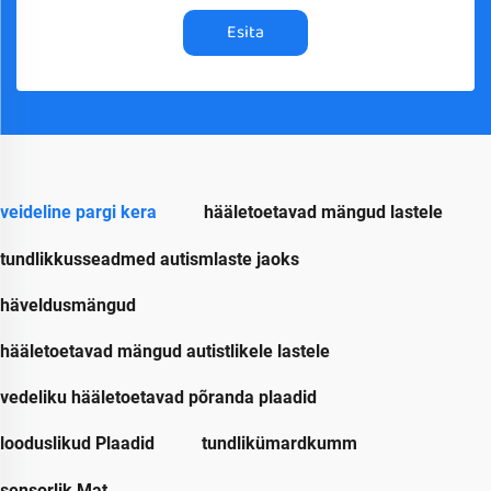
Esita
veideline pargi kera
hääletoetavad mängud lastele
tundlikkusseadmed autismlaste jaoks
häveldusmängud
hääletoetavad mängud autistlikele lastele
vedeliku hääletoetavad põranda plaadid
looduslikud Plaadid
tundlikümardkumm
sensorlik Mat