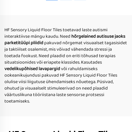
Värvikümnurad Vedeliku
autisuse ravi mängutoolid,
Põhiseks Lasteks
T-jaam näidistasud, LED-
värvi muutuja vedeliku
parketiplaadid
HF Sensory Liquid Floor Tiles toetavad laste autismi
interaktiivse mängu kaudu. Need
hõrgelained autisuse jaoks
parketitüüpi pliidid
pakuvad nõrgemat visuaalset tagasisidet
ja taktiilset osalemist, mis võivad vähendada stressi ja
toetada fookust. Need plaadid on eriti tõhusad terapias
situatsioonides või eriapete klassides. Kasutades
vedelikupõhised lavapargid
või rahuldamiseks
ookeanikujundusi pakuvad HF Sensory Liquid Floor Tiles
olulise viisi liigutuse ühendamiseks nõuetega. Püsivad,
ohutud ja visuaalselt stimuleerivad on need plaadid
väärtuslikuna tööriistana laste sensorse protsessi
toetamiseks.