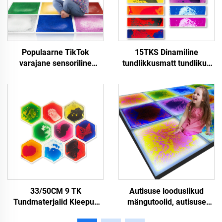
Populaarne TikTok
15TKS Dinamiline
varajane sensoriline
tundlikkusmatt tundlikud
haridusmängu esineja
interaktiivsed ümmargune
kuldne sensoriline vedelik
klaviatuur nupud lava 15
põrandaplaadid autistlike
värvi staaride vedelik
laste jaoks lihtsalt
põrandaplaadid
vajutatava disainiga
33/50CM 9 TK
Autisuse looduslikud
Tundmaterjalid Kleepuv
mängutoolid, autisuse
Meelne Vormi
puzzle mängutoolid,