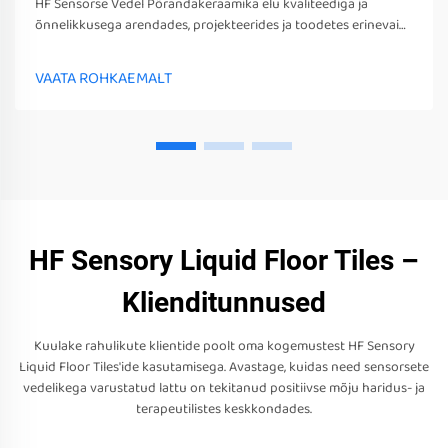
HF Sensorse Vedel Põrandakeraamika elu kvaliteediga ja
õnnelikkusega arendades, projekteerides ja toodetes erinevaid
sensorsetoobe, tööriistu ja seadmeid. Need mängud, tööriistad
ja seadmed võivad mitte ainult stimuleerida nende sensorseid
VAATA ROHKAEMALT
tunneid
HF Sensory Liquid Floor Tiles –
Klienditunnused
Kuulake rahulikute klientide poolt oma kogemustest HF Sensory
Liquid Floor Tiles'ide kasutamisega. Avastage, kuidas need sensorsete
vedelikega varustatud lattu on tekitanud positiivse mõju haridus- ja
terapeutilistes keskkondades.