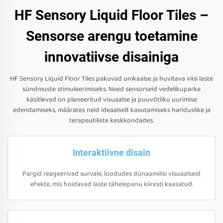
HF Sensory Liquid Floor Tiles –
Sensorse arengu toetamine
innovatiivse disainiga
HF Sensory Liquid Floor Tiles pakuvad unikaalse ja huvitava viisi laste
sündmuste stimuleerimiseks. Need sensorseid vedelikuparke
käsitlevad on planeeritud visuaalse ja puuvõtliku uurimise
edendamiseks, määrates neid ideaalselt kasutamiseks hariduslike ja
terapeutiliste keskkondades.
Interaktiivne disain
Pargid reageerivad survale, loodudes dünaamilisi visuaalseid
efekte, mis hoidavad laste tähelepanu kiiresti kaasatud.