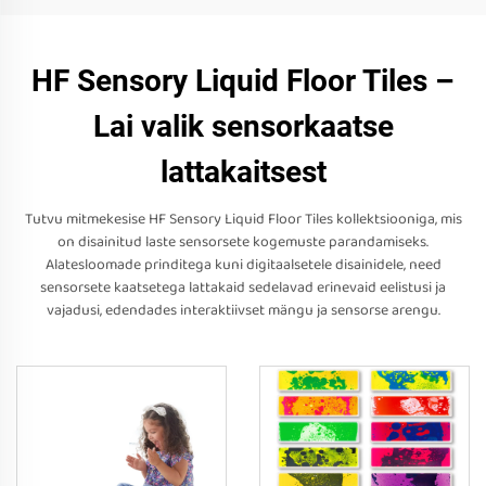
HF Sensory Liquid Floor Tiles –
Lai valik sensorkaatse
lattakaitsest
Tutvu mitmekesise HF Sensory Liquid Floor Tiles kollektsiooniga, mis
on disainitud laste sensorsete kogemuste parandamiseks.
Alatesloomade prinditega kuni digitaalsetele disainidele, need
sensorsete kaatsetega lattakaid sedelavad erinevaid eelistusi ja
vajadusi, edendades interaktiivset mängu ja sensorse arengu.