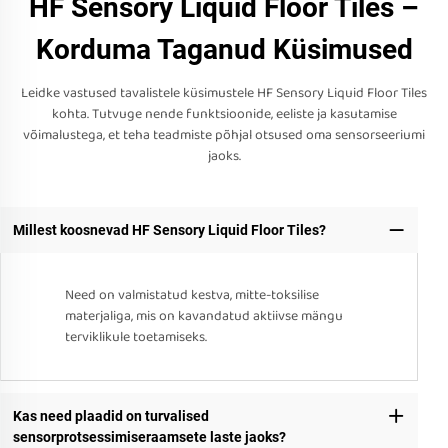
HF Sensory Liquid Floor Tiles –
Korduma Taganud Küsimused
Leidke vastused tavalistele küsimustele HF Sensory Liquid Floor Tiles
kohta. Tutvuge nende funktsioonide, eeliste ja kasutamise
võimalustega, et teha teadmiste põhjal otsused oma sensorseeriumi
jaoks.
Millest koosnevad HF Sensory Liquid Floor Tiles?
Need on valmistatud kestva, mitte-toksilise
materjaliga, mis on kavandatud aktiivse mängu
terviklikule toetamiseks.
Kas need plaadid on turvalised
sensorprotsessimiseraamsete laste jaoks?