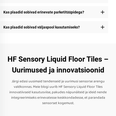
Kas plaadid sobivad erinevate parketitüüpidega?
Kas plaadid sobivad väljaspool kasutamiseks?
HF Sensory Liquid Floor Tiles –
Uurimused ja innovatsioonid
Järgi edasi uusimaid tendenseid ja uurimusi sensorse arengu
valdkonnas. Meie blogi uurib HF Sensory Liquid Floor Tiles
innovatiivseid kasutusviise, pakudes näpunäiteid ja ideid nende
integreerimiseks erinevatesse keskkondadesse, et parandada
sensorset kogemust.