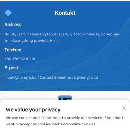
Kontakt
Aadress:
No. 58, Jaam 8, Huadeng tööstuspark, Qiaotou linnaosa, Dongguan
linn, Guangdong provints, Hiina
Telefon:
+86-17806230214
E-post:
müü
k@hengfu.ltd
/ Contact E-maill:
soda@hengfu.ltd
We value your privacy
Autoriõigus © 2024, Dongguan Hengfu Plastic Products Co., Ltd.
We use cookies and similar tools to provide our services. If you don't
Kõik õigused kaitstud
Privaatsuspoliitika
want to accept all cookies, click Personalize cookies.