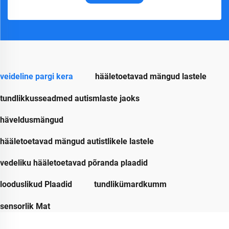
veideline pargi kera
hääletoetavad mängud lastele
tundlikkusseadmed autismlaste jaoks
häveldusmängud
hääletoetavad mängud autistlikele lastele
vedeliku hääletoetavad põranda plaadid
looduslikud Plaadid
tundlikümardkumm
sensorlik Mat