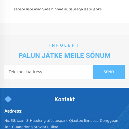
sensoriliste mängude hinnad autisusega laste jaoks
INFOLEHT
PALUN JÄTKE MEILE SÕNUM
Kontakt
Aadress:
No. 58, Jaam 8, Huadeng tööstuspark, Qiaotou linnaosa, Dongguan
linn, Guangdong provints, Hiina