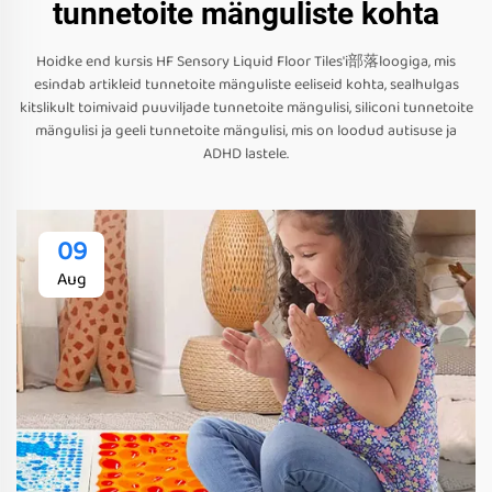
tunnetoite mänguliste kohta
Hoidke end kursis HF Sensory Liquid Floor Tiles'i部落loogiga, mis
esindab artikleid tunnetoite mänguliste eeliseid kohta, sealhulgas
kitslikult toimivaid puuviljade tunnetoite mängulisi, siliconi tunnetoite
mängulisi ja geeli tunnetoite mängulisi, mis on loodud autisuse ja
ADHD lastele.
09
Aug