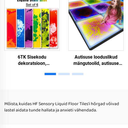
sensoriaalne vedeliku
laste jaoks
geelpad laste jaoks
autisusega
6TK Sisekodu
Autisuse looduslikud
dekoratsioon,
mängutoolid, autisuse
vastupuuvõimega, mitte-
puzzle mängutoolid,
toxilised laste hariduslikud
autisuse ravi mängutoolid,
vedeliku trampliinad
T-jaam näidistasud, LED-
sensorne mänguvahendid
värvi muutuja vedeliku
autistlikele lastele
parketiplaadid
Mõista, kuidas HF Sensory Liquid Floor Tiles'i hõrgad võivad
lastel aidata tunde hallata ja anxieti vähendada.