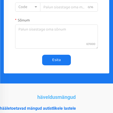
Code
0/16
Sõnum
0/1000
Esita
häveldusmängud
hääletoetavad mängud autistlikele lastele