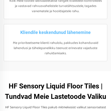
Kõik meie tooted läbivaadetakse rangelt kvaliteedi kontrollides
ja vastavad rahvusvahelistele turvatähtsustele, tagades
vanematele ja hooldajatele rahu.
Kliendile keskendunud lähenemine
Me prioriteetseme klienti rahulolu, pakkudes kohanduvaid
lahendusi ja tähelepanelikku teenust erinevate vajaduste
rahuldamiseks.
HF Sensory Liquid Floor Tiles |
Tundvad Meie Lastetoode Valiku
HF Sensory Liquid Floor Tiles pakub mitmekesist valikut sensorsetest