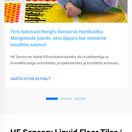
Tere tulemast Hengfu Sensorse Haridusliku
Mängutoote juurde, sinu lippara tee sensorse
maailma suunas!
HF Sensorse Vedel Põrandakeraamika elu kvaliteediga ja
õnnelikkusega arendades, projekteerides ja toodetes erinevaid
sensorsetoobe, tööriistu ja seadmeid. Need mängud, tööriistad
ja seadmed võivad mitte ainult stimuleerida nende sensorseid
VAATA ROHKAEMALT
tunneid