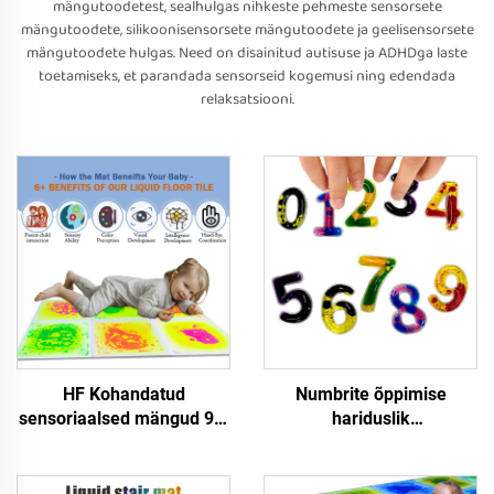
mängutoodetest, sealhulgas nihkeste pehmeste sensorsete
mängutoodete, silikoonisensorsete mängutoodete ja geelisensorsete
mängutoodete hulgas. Need on disainitud autisuse ja ADHDga laste
toetamiseks, et parandada sensorseid kogemusi ning edendada
relaksatsiooni.
HF Kohandatud
Numbrite õppimise
sensoriaalsed mängud 9tk
hariduslik
UV vedeliku sensoriaalne
tundlikkusmängud
põrandakuera
mitmekesine läbipaistev
sensoriaalne mat
kujumismängud autismile