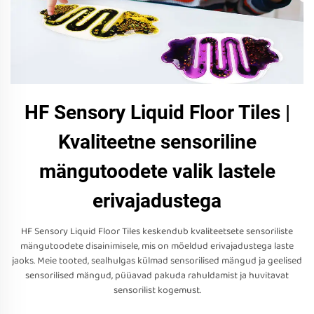
HF Sensory Liquid Floor Tiles |
Kvaliteetne sensoriline
mängutoodete valik lastele
erivajadustega
HF Sensory Liquid Floor Tiles keskendub kvaliteetsete sensoriliste
mängutoodete disainimisele, mis on mõeldud erivajadustega laste
jaoks. Meie tooted, sealhulgas külmad sensorilised mängud ja geelised
sensorilised mängud, püüavad pakuda rahuldamist ja huvitavat
sensorilist kogemust.