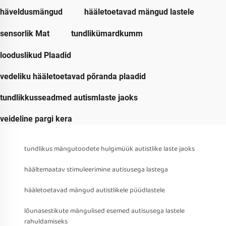
häveldusmängud
hääletoetavad mängud lastele
sensorlik Mat
tundlikümardkumm
looduslikud Plaadid
vedeliku hääletoetavad põranda plaadid
tundlikkusseadmed autismlaste jaoks
veideline pargi kera
tundlikus mängutoodete hulgimüük autistlike laste jaoks
häältemaatav stimuleerimine autisusega lastega
hääletoetavad mängud autistlikele püüdlastele
lõunasestikute mängulised esemed autisusega lastele
rahuldamiseks