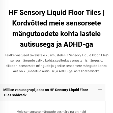
HF Sensory Liquid Floor Tiles |
Kordvõtted meie sensorsete
mängutoodete kohta lastele
autisusega ja ADHD-ga
Leidke vastused tavalistele küsimustele HF Sensory Liquid Floor Tiles'i
sensormängude valiku kohta, sealhulgas unustamismängusid,
silikooni sensorsete mängude ja geelise sensorsete mängude kohta,
mis on kujundatud autisuse ja ADHD-ga laste toetamiseks.
Millise vanusegrupi jaoks on HF Sensory Liquid Floor
Tiles sobivad?
Meie sensorsete mängude eesmärgina on neid