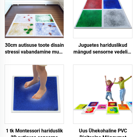
30cm autisuse toote disain
Juguetes hariduslikud
stressi vabandamine mure
mängud sensorne vedelik-
hariduslik vedelik-
mat vedelik-lava
põrandaplaad sensorne
põrandaplaadid autistlike
mat gel-põrandalava mat
fidget-lastena
autistlike inimeste jaoks
1 tk Montessori hariduslik
Uus Ühekohaline PVC