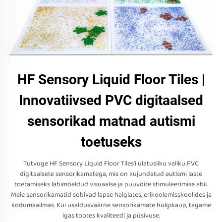
HF Sensory Liquid Floor Tiles |
Innovatiivsed PVC digitaalsed
sensorikad matnad autismi
toetuseks
Tutvuge HF Sensory Liquid Floor Tiles'i ulatusliku valiku PVC
digitaalsete sensorikamatega, mis on kujundatud autismi laste
toetamiseks läbimõeldud visuaalse ja puuvõite stimuleerimise abil.
Meie sensorikamatid sobivad lapse haiglates, erikoolemisskoolides ja
kodumaailmas. Kui usaldusväärne sensorikamate hulgikaup, tagame
igas tootes kvaliteedi ja püsivuse.