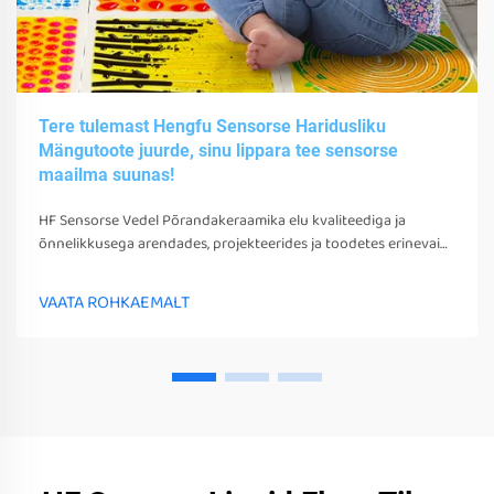
Tere tulemast Hengfu Sensorse Haridusliku
Mängutoote juurde, sinu lippara tee sensorse
maailma suunas!
HF Sensorse Vedel Põrandakeraamika elu kvaliteediga ja
õnnelikkusega arendades, projekteerides ja toodetes erinevaid
sensorsetoobe, tööriistu ja seadmeid. Need mängud, tööriistad
ja seadmed võivad mitte ainult stimuleerida nende sensorseid
VAATA ROHKAEMALT
tunneid