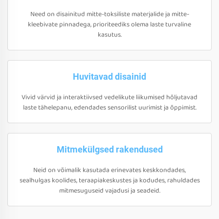
Need on disainitud mitte-toksiliste materjalide ja mitte-
kleebivate pinnadega, prioriteediks olema laste turvaline
kasutus.
Huvitavad disainid
Vivid värvid ja interaktiivsed vedelikute liikumised hõljutavad
laste tähelepanu, edendades sensorilist uurimist ja õppimist.
Mitmekülgsed rakendused
Neid on võimalik kasutada erinevates keskkondades,
sealhulgas koolides, teraapiakeskustes ja kodudes, rahuldades
mitmesuguseid vajadusi ja seadeid.