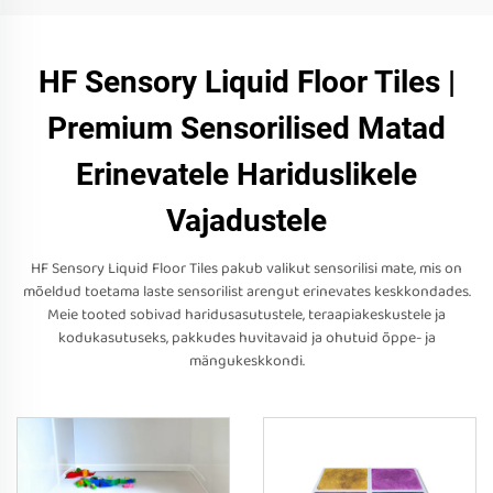
HF Sensory Liquid Floor Tiles |
Premium Sensorilised Matad
Erinevatele Hariduslikele
Vajadustele
HF Sensory Liquid Floor Tiles pakub valikut sensorilisi mate, mis on
mõeldud toetama laste sensorilist arengut erinevates keskkondades.
Meie tooted sobivad haridusasutustele, teraapiakeskustele ja
kodukasutuseks, pakkudes huvitavaid ja ohutuid õppe- ja
mängukeskkondi.