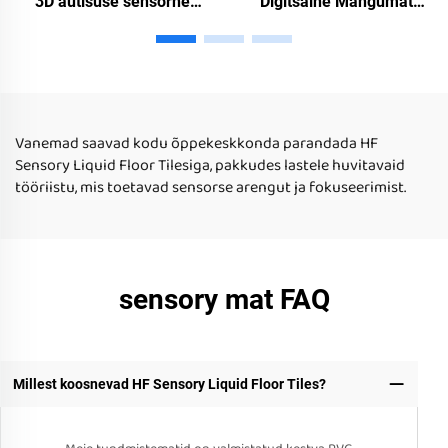
3D autisuse sensorne
Digitsalne Mängumat
seadme värv PVC mängud
Vedeliku Põhise Disain
tantsuvedeliku
Laste Veelektiivne
põrandaplaadid lava
Hariduslik Mängutoy
välismaailma mängumat
autistlike laste jaoks kodu
lapsi jaoks
kasutamiseks
Vanemad saavad kodu õppekeskkonda parandada HF
Sensory Liquid Floor Tilesiga, pakkudes lastele huvitavaid
tööriistu, mis toetavad sensorse arengut ja fokuseerimist.
sensory mat FAQ
Millest koosnevad HF Sensory Liquid Floor Tiles?