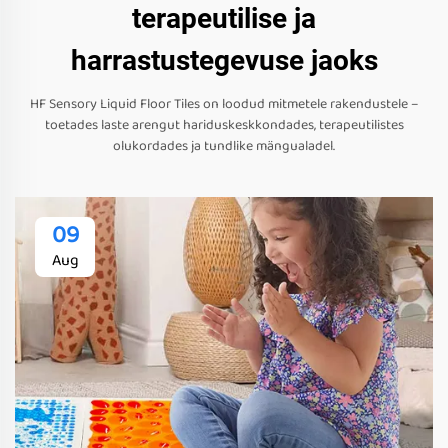
terapeutilise ja
harrastustegevuse jaoks
HF Sensory Liquid Floor Tiles on loodud mitmetele rakendustele –
toetades laste arengut hariduskeskkondades, terapeutilistes
olukordades ja tundlike mängualadel.
09
Aug