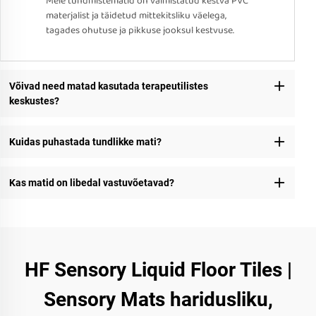
Meie tundmistematid on valmistatud kestva PVC
materjalist ja täidetud mittekitsliku väelega,
tagades ohutuse ja pikkuse jooksul kestvuse.
Võivad need matad kasutada terapeutilistes
keskustes?
Kuidas puhastada tundlikke mati?
Kas matid on libedal vastuvõetavad?
HF Sensory Liquid Floor Tiles |
Sensory Mats haridusliku,