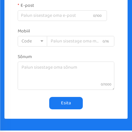
E-post
0/100
Mobiil
Code
0/16
Sõnum
0/1000
Esita