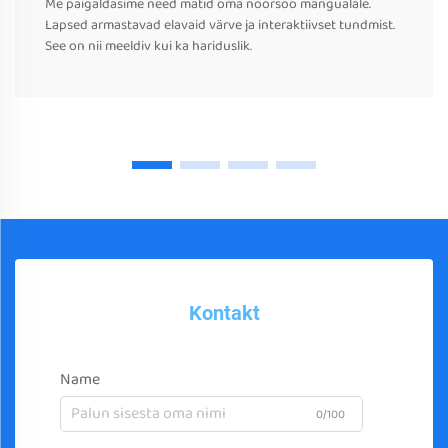
Me paigaldasime need matid oma noorsoo mängualale.
Lapsed armastavad elavaid värve ja interaktiivset tundmist.
See on nii meeldiv kui ka hariduslik.
Kontakt
Name
0/100