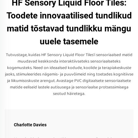
HF Sensory Liquid Floor Tiles:
Toodete innovaatilised tundlikud
matid tõstavad tundlikku mängu
uuele tasemele
Tutvustage, kuidas HF Sensory Liquid Floor Tiles'i sensoriaalsed matid
muudavad keskkonda interaktiivseteks sensoriaalseteks
kogemusteks. Need on ideaalsed kodude, koolide ja terapiakeskuste
jaoks, stiimuleerides nägemis- ja puuvõimeid ning toetades kognitiivse
ja liikumisoskuste arengut. Avastage PVC digitaalsete sensoriaalsete
matide eeliseid lastele autisusega ja sensoriaalse protsessimisega
seotud häiretega.
Charlotte Davies