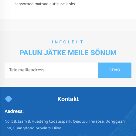
sensorned matnad autisuse jaoks
INFOLEHT
PALUN JÄTKE MEILE SÕNUM
Kontakt
Aadress:
No. 58, Jaam 8, Huadeng tööstuspark, Qiaotou linnaosa, Dongguan
linn, Guangdong provints, Hiina