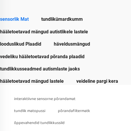
sensorlik Mat
tundlikümardkumm
hääletoetavad mängud autistlikele lastele
looduslikud Plaadid
häveldusmängud
vedeliku hääletoetavad põranda plaadid
tundlikkusseadmed autismlaste jaoks
hääletoetavad mängud lastele
veideline pargi kera
interaktiivne sensorne põrandamat
tundlik matopussi
põrandafiltermatk
õppevahendid tundlikkussild