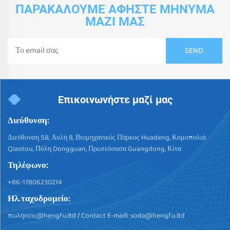
ΠΑΡΑΚΑΛΟΎΜΕ ΑΦΉΣΤΕ ΜΉΝΥΜΑ
ΜΑΖΊ ΜΑΣ
Επικοινωνήστε μαζί μας
Διεύθυνση:
Διεύθυνση 58, Αυλή 8, Βιομηχανικός Πάρκος Huadeng, Κομοπολιά
Qiaotou, Πόλη Dongguan, Πρωτεύουσα Guangdong, Κίνα
Τηλέφωνο:
+86-17806230214
Ηλ. ταχυδρομείο:
πωλήσεις@hengfu.ltd
/ Contact E-maill:
soda@hengfu.ltd