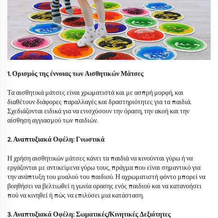
1. Ορισμός της έννοιας των Αισθητικών Μάτσες
Τα αισθητικά μάτσες είναι χρωματιστά και με ασπρή μορφή, και
διαθέτουν διάφορες παραλλαγές και δραστηριότητες για τα παιδιά.
Σχεδιάζονται ειδικά για να ενισχύσουν την όραση, την ακοή και την
αίσθηση αγγιασμού των παιδιών.
2. Αναπτυξιακά Οφέλη: Γνωστικά
Η χρήση αισθητικών μάτσες κάνει τα παιδιά να κινούνται γύρω ή να
εργάζονται με αντικείμενα γύρω τους, πράγμα που είναι σημαντικό για
την ανάπτυξη του μυαλού του παιδιού. Η αχρωματιστή φόντο μπορεί να
βοηθήσει να βελτιωθεί η γωνία ορασης ενός παιδιού και να κατανοήσει
πού να κινηθεί ή πώς να επιλύσει μια κατάσταση.
3. Αναπτυξιακά Οφέλη: Σωματικές/Κινητικές Δεξιότητες