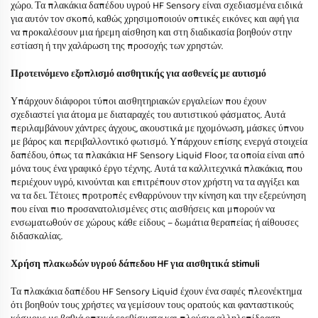
χώρο. Τα πλακάκια δαπέδου υγρού HF Sensory είναι σχεδιασμένα ειδικά
για αυτόν τον σκοπό, καθώς χρησιμοποιούν οπτικές εικόνες και αφή για
να προκαλέσουν μια ήρεμη αίσθηση και στη διαδικασία βοηθούν στην
εστίαση ή την χαλάρωση της προσοχής των χρηστών.
Προτεινόμενο εξοπλισμό αισθητικής για ασθενείς με αυτισμό
Υπάρχουν διάφοροι τύποι αισθητηριακών εργαλείων που έχουν
σχεδιαστεί για άτομα με διαταραχές του αυτιστικού φάσματος. Αυτά
περιλαμβάνουν χάντρες άγχους, ακουστικά με ηχομόνωση, μάσκες ύπνου
με βάρος και περιβαλλοντικό φωτισμό. Υπάρχουν επίσης ενεργά στοιχεία
δαπέδου, όπως τα πλακάκια HF Sensory Liquid Floor, τα οποία είναι από
μόνα τους ένα γραφικό έργο τέχνης. Αυτά τα καλλιτεχνικά πλακάκια, που
περιέχουν υγρό, κινούνται και επιτρέπουν στον χρήστη να τα αγγίξει και
να τα δει. Τέτοιες προτροπές ενθαρρύνουν την κίνηση και την εξερεύνηση
που είναι πιο προσανατολισμένες στις αισθήσεις και μπορούν να
ενσωματωθούν σε χώρους κάθε είδους – δωμάτια θεραπείας ή αίθουσες
διδασκαλίας.
Χρήση πλακωδών υγρού δάπεδου HF για αισθητικά stimuli
Τα πλακάκια δαπέδου HF Sensory Liquid έχουν ένα σαφές πλεονέκτημα
ότι βοηθούν τους χρήστες να γεμίσουν τους ορατούς και φανταστικούς