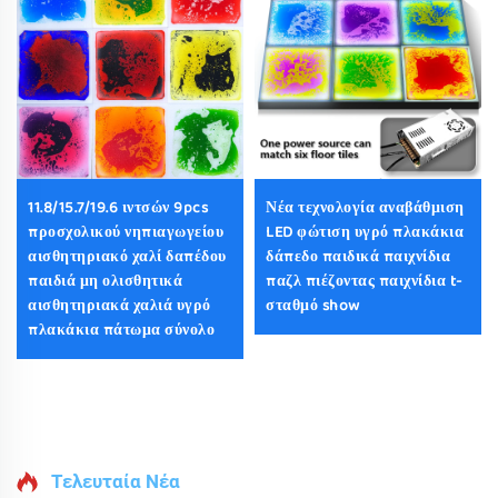
11.8/15.7/19.6 ιντσών 9pcs
Νέα τεχνολογία αναβάθμιση
προσχολικού νηπιαγωγείου
LED φώτιση υγρό πλακάκια
αισθητηριακό χαλί δαπέδου
δάπεδο παιδικά παιχνίδια
παιδιά μη ολισθητικά
παζλ πιέζοντας παιχνίδια t-
αισθητηριακά χαλιά υγρό
σταθμό show
πλακάκια πάτωμα σύνολο
Τελευταία Νέα