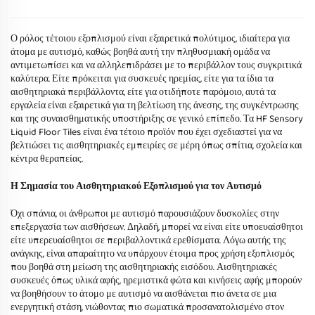
Ο ρόλος τέτοιου εξοπλισμού είναι εξαιρετικά πολύτιμος, ιδιαίτερα για
άτομα με αυτισμό, καθώς βοηθά αυτή την πληθυσμιακή ομάδα να
αντιμετωπίσει και να αλληλεπιδράσει με το περιβάλλον τους συγκριτικά
καλύτερα. Είτε πρόκειται για συσκευές ηρεμίας, είτε για τα ίδια τα
αισθητηριακά περιβάλλοντα, είτε για οτιδήποτε παρόμοιο, αυτά τα
εργαλεία είναι εξαιρετικά για τη βελτίωση της άνεσης, της συγκέντρωσης
και της συναισθηματικής υποστήριξης σε γενικό επίπεδο. Τα HF Sensory
Liquid Floor Tiles είναι ένα τέτοιο προϊόν που έχει σχεδιαστεί για να
βελτιώσει τις αισθητηριακές εμπειρίες σε μέρη όπως σπίτια, σχολεία και
κέντρα θεραπείας.
Η Σημασία του Αισθητηριακού Εξοπλισμού για τον Αυτισμό
Όχι σπάνια, οι άνθρωποι με αυτισμό παρουσιάζουν δυσκολίες στην
επεξεργασία των αισθήσεων. Δηλαδή, μπορεί να είναι είτε υποευαίσθητοι
είτε υπερευαίσθητοι σε περιβαλλοντικά ερεθίσματα. Λόγω αυτής της
ανάγκης, είναι απαραίτητο να υπάρχουν έτοιμα προς χρήση εξοπλισμός
που βοηθά στη μείωση της αισθητηριακής εισόδου. Αισθητηριακές
συσκευές όπως υλικά αφής, ηρεμιστικά φώτα και κινήσεις αφής μπορούν
να βοηθήσουν το άτομο με αυτισμό να αισθάνεται πιο άνετα σε μια
ενεργητική στάση, νιώθοντας πιο σωματικά προσανατολισμένο στον