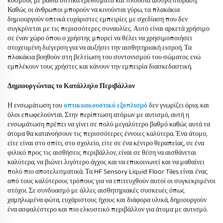
κόσμους με βαθιά οπτικά ερεθίσματα και πλούσια αλληλεπίδραση.
Καθώς οι άνθρωποι μπορούν να κινούνται γύρω, τα πλακάκια
δημιουργούν οπτικά ευχάριστες εμπειρίες με σχεδίαση που δεν
συγκρίνεται με τις περισσότερες συναυλίες. Αυτό είναι αρκετά χρήσιμο
σε έναν χώρο όπου ο χρήστης μπορεί να θέλει να χρησιμοποιήσει
στοχευμένη διέγερση για να αυξήσει την αισθητηριακή εισροή. Τα
πλακάκια βοηθούν στη βελτίωση του συντονισμού του σώματος ενώ
εμπλέκουν τους χρήστες και κάνουν την εμπειρία διασκεδαστική.
Δημιουργώντας το Κατάλληλο Περιβάλλον
Η ενσωμάτωση του
οπτικοακουστικό εξοπλισμό
δεν γνωρίζει όρια, και
όλοι επωφελούνται. Στην περίπτωση ατόμων με αυτισμό, αυτή η
ενσωμάτωση πρέπει να γίνει σε πολύ μεγαλύτερο βαθμό καθώς αυτά τα
άτομα θα κατανοήσουν τις περισσότερες έννοιες καλύτερα. Ένα άτομο,
είτε είναι στο σπίτι, στο σχολείο, είτε σε ένα κέντρο θεραπείας, σε ένα
φιλικό προς τις αισθήσεις περιβάλλον, είναι σε θέση να αισθάνεται
καλύτερα, να βιώνει λιγότερο άγχος και να επικοινωνεί και να μαθαίνει
πολύ πιο αποτελεσματικά. Τα HF Sensory Liquid Floor Tiles είναι ένας
από τους καλύτερους τρόπους για να επιτευχθούν αυτοί οι συγκεκριμένοι
στόχοι. Σε συνδυασμό με άλλες αισθητηριακές συσκευές όπως
χαμηλωμένα φώτα, ευχάριστους ήχους και διάφορα υλικά, δημιουργούν
ένα ασφαλέστερο και πιο ελκυστικό περιβάλλον για άτομα με αυτισμό.