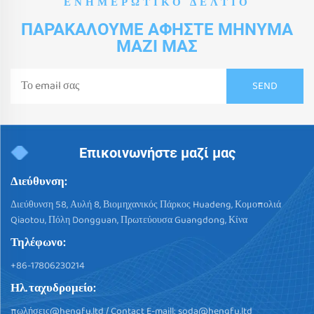
ΕΝΗΜΕΡΩΤΙΚΌ ΔΕΛΤΊΟ
ΠΑΡΑΚΑΛΟΎΜΕ ΑΦΉΣΤΕ ΜΉΝΥΜΑ
ΜΑΖΊ ΜΑΣ
Επικοινωνήστε μαζί μας
Διεύθυνση:
Διεύθυνση 58, Αυλή 8, Βιομηχανικός Πάρκος Huadeng, Κομοπολιά
Qiaotou, Πόλη Dongguan, Πρωτεύουσα Guangdong, Κίνα
Τηλέφωνο:
+86-17806230214
Ηλ. ταχυδρομείο:
πωλήσεις@hengfu.ltd
/ Contact E-maill:
soda@hengfu.ltd