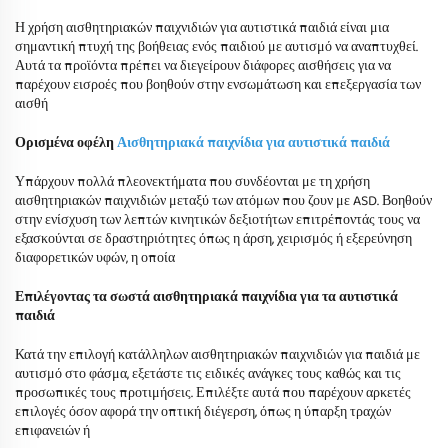
Η χρήση αισθητηριακών παιχνιδιών για αυτιστικά παιδιά είναι μια
σημαντική πτυχή της βοήθειας ενός παιδιού με αυτισμό να αναπτυχθεί.
Αυτά τα προϊόντα πρέπει να διεγείρουν διάφορες αισθήσεις για να
παρέχουν εισροές που βοηθούν στην ενσωμάτωση και επεξεργασία των
αισθή
Ορισμένα οφέλη
Αισθητηριακά παιχνίδια για αυτιστικά παιδιά
Υπάρχουν πολλά πλεονεκτήματα που συνδέονται με τη χρήση
αισθητηριακών παιχνιδιών μεταξύ των ατόμων που ζουν με ASD. Βοηθούν
στην ενίσχυση των λεπτών κινητικών δεξιοτήτων επιτρέποντάς τους να
εξασκούνται σε δραστηριότητες όπως η άρση, χειρισμός ή εξερεύνηση
διαφορετικών υφών, η οποία
Επιλέγοντας τα σωστά αισθητηριακά παιχνίδια για τα αυτιστικά
παιδιά
Κατά την επιλογή κατάλληλων αισθητηριακών παιχνιδιών για παιδιά με
αυτισμό στο φάσμα, εξετάστε τις ειδικές ανάγκες τους καθώς και τις
προσωπικές τους προτιμήσεις. Επιλέξτε αυτά που παρέχουν αρκετές
επιλογές όσον αφορά την οπτική διέγερση, όπως η ύπαρξη τραχών
επιφανειών ή