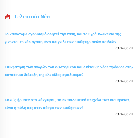
Τελευταία Νέα
Το καινοτόμο σχεδιασμό οδηγεί την τάση, και τα υγρά πλακάκια γης
γίνονται το νέο αγαπημένο παιγνίδι των αισθητηριακών παιδιών.
2024-06-17
Επικράτηση των αγορών του εξωτερικού και επίτευξη νέας πρόοδος στην
παγκόσμια διάταξη της αλυσίδας εφοδιασμού
2024-06-17
Καλώς ήρθατε στο Χένγκφου, το εκπαιδευτικό παιχνίδι των αισθήσεων,
είναι η πύλη σας στον κόσμο των αισθήσεων!
2024-06-17