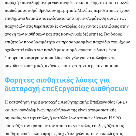
παροχή επαναλαμβανόμενων κινήσεων και πίεσης, τα οποία πολλά
παιδιά με αυτισμό βρίσκουν ηρεμητικά. Μελέτες περιστατικών έχουν
επισημάνει θετικά αποτελέσματα από την ενσωμάτωση αυτών των
παιχνιδιών στις θεραπευτικές συνεδρίες, δείχνοντας βελτιώσεις στην
ανοχή των αισθήσεων και στις κοινωνικές δεξιότητες. Για όσους
επιζητούν προσβασιμότητα σε προσαρμοσμένα παιχνίδια που έχουν
σχεδιαστεί ειδικά για παιδιά με αυτισμό, αρκετοί ειδικευμένοι
έμποροι προσφέρουν ποικιλία επιλογών για να καλύψουν τις
μοναδικές αισθητικές ανάγκες που σχετίζονται με τον αυτισμό.
Φορητές αισθητικές λύσεις για
διαταραχή επεξεργασίας αισθήσεων
Η κατανόηση της Διαταραχής Αισθητηριακής Επεξεργασίας (SPD)
και των συνδεδεμένων προκλήσεων της είναι αποφασιστικής
σημασίας για την επιλογή κατάλληλων απτικών λύσεων. Η SPD
επηρεάζει τον τρόπο με τον οποίο ο εγκέφαλος επεξεργάζεται τις
αισθητηριακές πληροφορίες, συχνά οδηγώντας σε δυσκολίες στις