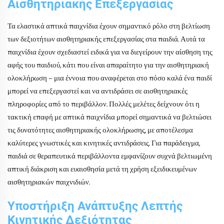
Αισθητηριακής Επεξεργασίας
Τα ελαστικά απτικά παιχνίδια έχουν σημαντικό ρόλο στη βελτίωση
των δεξιοτήτων αισθητηριακής επεξεργασίας στα παιδιά. Αυτά τα
παιχνίδια έχουν σχεδιαστεί ειδικά για να διεγείρουν την αίσθηση της
αφής του παιδιού, κάτι που είναι απαραίτητο για την αισθητηριακή
ολοκλήρωση – μια έννοια που αναφέρεται στο πόσο καλά ένα παιδί
μπορεί να επεξεργαστεί και να αντιδράσει σε αισθητηριακές
πληροφορίες από το περιβάλλον. Πολλές μελέτες δείχνουν ότι η
τακτική επαφή με απτικά παιχνίδια μπορεί σημαντικά να βελτιώσει
τις δυνατότητες αισθητηριακής ολοκλήρωσης, με αποτέλεσμα
καλύτερες γνωστικές και κινητικές αντιδράσεις. Για παράδειγμα,
παιδιά σε θεραπευτικά περιβάλλοντα εμφανίζουν συχνά βελτιωμένη
απτική διάκριση και ευαισθησία μετά τη χρήση εξειδικευμένων
αισθητηριακών παιχνιδιών.
Υποστήριξη Ανάπτυξης Λεπτής
Κινητικής Δεξιότητας