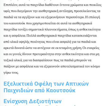
Επιπλέον, αυτά τα παιχνίδια διαθέτουν έντονα χρώματα και ποικίλες
υφές που διεγείρουν την αισθητηριακή αντίληψη, προσελκύοντας τα
παιδιά να τα αγγίξουν και να εξερευνήσουν περισσότερο. Η επιλογή
του καουτσούκ που χρησιμοποιείται σε αυτά τα αισθητηριακά
παιχνίδια τονίζει σημαντικά πλεονεκτήματα, όπως η ανθεκτικότητα
και η ασφάλεια. Πολλά αισθητηριακά παιχνίδια κατασκευάζονται
από υλικά υψηλής ποιότητας που είναι ασφαλή για τα παιδιά και
αρκετά δυνατά ώστε να αντέχουν σε εκτεταμένη χρήση. Οι εταιρείες
και οι γονείς δίνουν προτεραιότητα στην ανθεκτικότητα και στα μη
τοξικά υλικά, για να διασφαλίσουν πως τα παιδιά μπορούν να
παίζουν με ασφάλεια και να εξερευνούν αποτελεσματικά τον κόσμο
γύρω τους.
Εξελικτικά Οφέλη των Απτικών
Παιχνιδιών από Καουτσούκ
Ενίσχυση Δεξιοτήτων