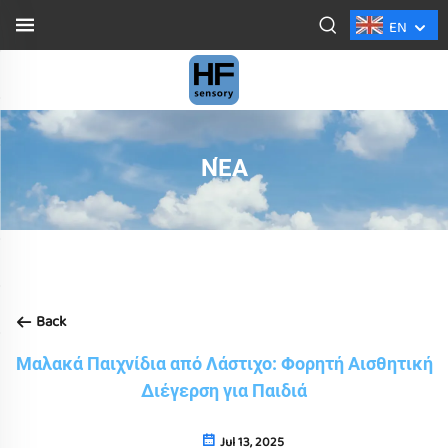
EN
ΝΈΑ
Back
Μαλακά Παιχνίδια από Λάστιχο: Φορητή Αισθητική
Διέγερση για Παιδιά
Jul 13, 2025