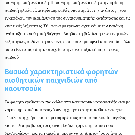
αισθητηριακή ανάπτυξη. Η αισθητηριακή ανάπτυξη στην πρώιμη
παιδική ηλικία είναι κρίσιμη, καθώς υποστηρίζει την ανάπτυξη του
εγκεφάλου, την εξομάλυνση της συναισθηματικής κατάστασης και τις
κινητικές δεξιότητες. Σύμφωνα με έρευνες σχετικά με την παιδική
ανάπτυξη, η αισθητική διέγερση βοηθά στη βελτίωση των κινητικών
δεξιοτήτων, αυξάνει τη συγκέντρωση και δημιουργεί αυτονομία – όλα
αυτά είναι απαραίτητα στοιχεία στην αναπτυξιακή πορεία ενός
παιδιού.
Βασικά χαρακτηριστικά φορητών
αισθητικών παιχνιδιών από
καουτσούκ
Τα φορητά ερεθιστικά παιχνίδια από καουτσούκ κατασκευάζονται με
χαρακτηριστικά που ενισχύουν τη χρηστικότητα, καθιστώντας τα
εύκολα στη χρήση και τη μεταφορά τους από τα παιδιά. Το μέγεθος
και το ελαφρύ βάρος τους είναι βασικά χαρακτηριστικά που
διασφαλίζουν πως τα παιδιά μπορούν να τα εξερευνήσουν άνετα.