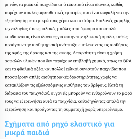
μηνών, τα μαλακά παιχνίδια από ελαστικό είναι ιδανικά, καθώς
παρέχουν απαλές αφαισθητικές εμπειρίες και είναι ασφαλή για την
εξερεύνηση με τα μικρά τους χέρια και το στόμα. Επιλογές χαμηλής
τεχνολογίας, όπως μαλακές μπάλες από ύφασμα και απαλά
κουδουνάκια, είναι ιδανικές για αυτήν την ηλικιακή ομάδα, καθώς
προάγουν την αισθητηριακή ανάπτυξη εμπλέκοντας τις αισθήσεις
της αφής, της όρασης και της ακοής. Απαραίτητη είναι η χρήση
ασφαλών υλικών που δεν περιέχουν επιβλαβή χημικά, όπως το BPA
και τα φθαλικά οξέα, και πολλοί ειδικοί συνιστούν παιχνίδια που
προσφέρουν απλές αισθητηριακές δραστηριότητες, χωρίς να
κατακλύζουν τις εξελισσόμενες αισθήσεις του βρέφους. Κατά τη
διάρκεια του παιχνιδιού, οι γονείς μπορούν να ενθαρρύνουν το μωρό
τους να εξερευνήσει αυτά τα παιχνίδια, καθοδηγώντας απαλά την
εξερεύνηση και προάγοντας τη συμμετοχή χωρίς υπερερέθισμα.
Σχήματα από ρηχό ελαστικό για
μικρά παιδιά