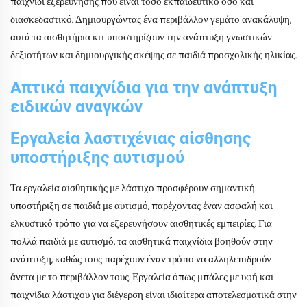
παιχνίδι εξερεύνησης που είναι τόσο εκπαιδευτικό όσο και
διασκεδαστικό. Δημιουργώντας ένα περιβάλλον γεμάτο ανακάλυψη,
αυτά τα αισθητήρια κιτ υποστηρίζουν την ανάπτυξη γνωστικών
δεξιοτήτων και δημιουργικής σκέψης σε παιδιά προσχολικής ηλικίας.
Απτικά παιχνίδια για την ανάπτυξη
ειδικών αναγκών
Εργαλεία λαστιχένιας αίσθησης
υποστήριξης αυτισμού
Τα εργαλεία αισθητικής με λάστιχο προσφέρουν σημαντική
υποστήριξη σε παιδιά με αυτισμό, παρέχοντας έναν ασφαλή και
ελκυστικό τρόπο για να εξερευνήσουν αισθητικές εμπειρίες. Για
πολλά παιδιά με αυτισμό, τα αισθητικά παιχνίδια βοηθούν στην
ανάπτυξη, καθώς τους παρέχουν έναν τρόπο να αλληλεπιδρούν
άνετα με το περιβάλλον τους. Εργαλεία όπως μπάλες με υφή και
παιχνίδια λάστιχου για διέγερση είναι ιδιαίτερα αποτελεσματικά στην