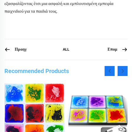
εξασφαλίζοντας έτσι μια ασφαλή και εμπλουτισμένη εμπειρία
παιχνιδιού για τα παιδιά τους.
Προηγ
Επομ
ALL
Recommended Products