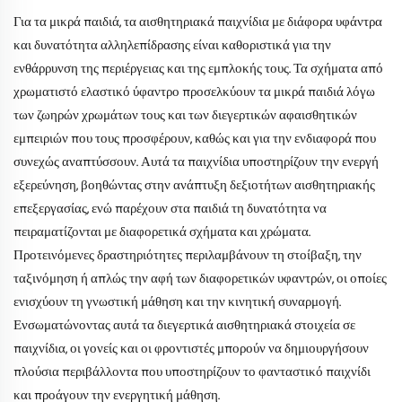
Για τα μικρά παιδιά, τα αισθητηριακά παιχνίδια με διάφορα υφάντρα
και δυνατότητα αλληλεπίδρασης είναι καθοριστικά για την
ενθάρρυνση της περιέργειας και της εμπλοκής τους. Τα σχήματα από
χρωματιστό ελαστικό ύφαντρο προσελκύουν τα μικρά παιδιά λόγω
των ζωηρών χρωμάτων τους και των διεγερτικών αφαισθητικών
εμπειριών που τους προσφέρουν, καθώς και για την ενδιαφορά που
συνεχώς αναπτύσσουν. Αυτά τα παιχνίδια υποστηρίζουν την ενεργή
εξερεύνηση, βοηθώντας στην ανάπτυξη δεξιοτήτων αισθητηριακής
επεξεργασίας, ενώ παρέχουν στα παιδιά τη δυνατότητα να
πειραματίζονται με διαφορετικά σχήματα και χρώματα.
Προτεινόμενες δραστηριότητες περιλαμβάνουν τη στοίβαξη, την
ταξινόμηση ή απλώς την αφή των διαφορετικών υφαντρών, οι οποίες
ενισχύουν τη γνωστική μάθηση και την κινητική συναρμογή.
Ενσωματώνοντας αυτά τα διεγερτικά αισθητηριακά στοιχεία σε
παιχνίδια, οι γονείς και οι φροντιστές μπορούν να δημιουργήσουν
πλούσια περιβάλλοντα που υποστηρίζουν το φανταστικό παιχνίδι
και προάγουν την ενεργητική μάθηση.