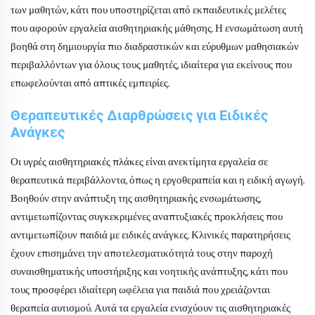
των μαθητών, κάτι που υποστηρίζεται από εκπαιδευτικές μελέτες
που αφορούν εργαλεία αισθητηριακής μάθησης. Η ενσωμάτωση αυτή
βοηθά στη δημιουργία πιο διαδραστικών και εύρυθμων μαθησιακών
περιβαλλόντων για όλους τους μαθητές, ιδιαίτερα για εκείνους που
επωφελούνται από απτικές εμπειρίες.
Θεραπευτικές Διαρθρώσεις για Ειδικές
Ανάγκες
Οι υγρές αισθητηριακές πλάκες είναι ανεκτίμητα εργαλεία σε
θεραπευτικά περιβάλλοντα, όπως η εργοθεραπεία και η ειδική αγωγή.
Βοηθούν στην ανάπτυξη της αισθητηριακής ενσωμάτωσης,
αντιμετωπίζοντας συγκεκριμένες αναπτυξιακές προκλήσεις που
αντιμετωπίζουν παιδιά με ειδικές ανάγκες. Κλινικές παρατηρήσεις
έχουν επισημάνει την αποτελεσματικότητά τους στην παροχή
συναισθηματικής υποστήριξης και νοητικής ανάπτυξης, κάτι που
τους προσφέρει ιδιαίτερη ωφέλεια για παιδιά που χρειάζονται
θεραπεία αυτισμού. Αυτά τα εργαλεία ενισχύουν τις αισθητηριακές