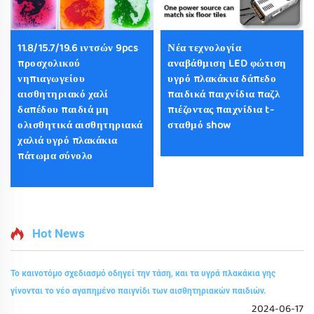
11.8/15.7/19.6 ιντσών 9pcs
Νέα τεχνολογία
προσχολικού
αναβάθμιση LED φώτιση
νηπιαγωγείου
υγρό πλακάκια δάπεδο
αισθητηριακό χαλί
παιδικά παιχνίδια παζλ
δαπέδου παιδιά μη
πιέζοντας παιχνίδια t-
ολισθητικά αισθητηριακά
σταθμό show
χαλιά υγρό πλακάκια
πάτωμα σύνολο
Hot News
Το καινοτόμο σχεδιασμό οδηγεί την τάση, και τα υγρά πλακάκια γης
γίνονται το νέο αγαπημένο παιγνίδι των αισθητηριακών παιδιών.
2024-06-17