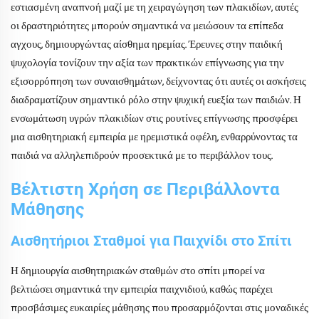
εστιασμένη αναπνοή μαζί με τη χειραγώγηση των πλακιδίων, αυτές
οι δραστηριότητες μπορούν σημαντικά να μειώσουν τα επίπεδα
αγχους, δημιουργώντας αίσθημα ηρεμίας. Έρευνες στην παιδική
ψυχολογία τονίζουν την αξία των πρακτικών επίγνωσης για την
εξισορρόπηση των συναισθημάτων, δείχνοντας ότι αυτές οι ασκήσεις
διαδραματίζουν σημαντικό ρόλο στην ψυχική ευεξία των παιδιών. Η
ενσωμάτωση υγρών πλακιδίων στις ρουτίνες επίγνωσης προσφέρει
μια αισθητηριακή εμπειρία με ηρεμιστικά οφέλη, ενθαρρύνοντας τα
παιδιά να αλληλεπιδρούν προσεκτικά με το περιβάλλον τους.
Βέλτιστη Χρήση σε Περιβάλλοντα
Μάθησης
Αισθητήριοι Σταθμοί για Παιχνίδι στο Σπίτι
Η δημιουργία αισθητηριακών σταθμών στο σπίτι μπορεί να
βελτιώσει σημαντικά την εμπειρία παιχνιδιού, καθώς παρέχει
προσβάσιμες ευκαιρίες μάθησης που προσαρμόζονται στις μοναδικές