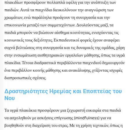
πλακιδίων προσφέρουν πολλαπλά οφέλη για την ανάπτυξη των
παιδιών. Αυτά τα παιχνίδια διευκολύνουν την αναγνώριση των
χρωμάτων, ενώ παράλληλα προάγουν τη συνεργασία και την
επικοινωνία μεταξύ των συμμετεχόντων. Δουλεύοντας μαζί, τα
παιδιά μπορούν να βιώσουν αίσθημα κοινότητας, ενισχύοντας τις
κοινωνικές τους δεξιότητες. Εκπαιδευτικοί φορείς έχουν αναφέρει
συχνά βελτιώσεις στη συνεργασία και τις δυναμικές της ομάδας, χάρη
στην ενσωμάτωση αισθητηριακών εργαλείων μάθησης, όπως τα υγρά
πλακίδια. Τέτοια διαδραστικά περιβάλλοντα παιχνιδιού δημιουργούν
ένα περιβάλλον κοινής μάθησης και ανακάλυψης, χτίζοντας ισχυρές
διαπροσωπικές σχέσεις.
Δραστηριότητες Ηρεμίας και Εποπτείας του
Νου
Τα υγρά πλακάκια προσφέρουν μια ξεχωριστή ευκαιρία στα παιδιά
να ασχοληθούν με ασκήσεις επίγνωσης (mindfulness) για να
βοηθηθούν στη διαχείριση του στρες. Με τη χρήση τεχνικών, όπως η