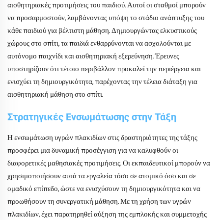
αισθητηριακές προτιμήσεις του παιδιού. Αυτοί οι σταθμοί μπορούν
να προσαρμοστούν, λαμβάνοντας υπόψη το στάδιο ανάπτυξης του
κάθε παιδιού για βέλτιστη μάθηση. Δημιουργώντας ελκυστικούς
χώρους στο σπίτι, τα παιδιά ενθαρρύνονται να ασχολούνται με
αυτόνομο παιχνίδι και αισθητηριακή εξερεύνηση. Έρευνες
υποστηρίζουν ότι τέτοιο περιβάλλον προκαλεί την περιέργεια και
ενισχύει τη δημιουργικότητα, παρέχοντας την τέλεια διάταξη για
αισθητηριακή μάθηση στο σπίτι.
Στρατηγικές Ενσωμάτωσης στην Τάξη
Η ενσωμάτωση υγρών πλακιδίων στις δραστηριότητες της τάξης
προσφέρει μια δυναμική προσέγγιση για να καλυφθούν οι
διαφορετικές μαθησιακές προτιμήσεις. Οι εκπαιδευτικοί μπορούν να
χρησιμοποιήσουν αυτά τα εργαλεία τόσο σε ατομικό όσο και σε
ομαδικό επίπεδο, ώστε να ενισχύσουν τη δημιουργικότητα και να
προωθήσουν τη συνεργατική μάθηση. Με τη χρήση των υγρών
πλακιδίων, έχει παρατηρηθεί αύξηση της εμπλοκής και συμμετοχής