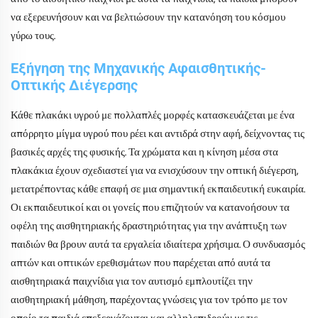
να εξερευνήσουν και να βελτιώσουν την κατανόηση του κόσμου
γύρω τους.
Εξήγηση της Μηχανικής Αφαισθητικής-
Οπτικής Διέγερσης
Κάθε πλακάκι υγρού με πολλαπλές μορφές κατασκευάζεται με ένα
απόρρητο μίγμα υγρού που ρέει και αντιδρά στην αφή, δείχνοντας τις
βασικές αρχές της φυσικής. Τα χρώματα και η κίνηση μέσα στα
πλακάκια έχουν σχεδιαστεί για να ενισχύσουν την οπτική διέγερση,
μετατρέποντας κάθε επαφή σε μια σημαντική εκπαιδευτική ευκαιρία.
Οι εκπαιδευτικοί και οι γονείς που επιζητούν να κατανοήσουν τα
οφέλη της αισθητηριακής δραστηριότητας για την ανάπτυξη των
παιδιών θα βρουν αυτά τα εργαλεία ιδιαίτερα χρήσιμα. Ο συνδυασμός
απτών και οπτικών ερεθισμάτων που παρέχεται από αυτά τα
αισθητηριακά παιχνίδια για τον αυτισμό εμπλουτίζει την
αισθητηριακή μάθηση, παρέχοντας γνώσεις για τον τρόπο με τον