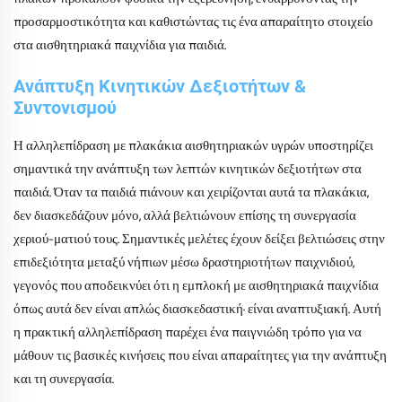
προσαρμοστικότητα και καθιστώντας τις ένα απαραίτητο στοιχείο
στα αισθητηριακά παιχνίδια για παιδιά.
Ανάπτυξη Κινητικών Δεξιοτήτων &
Συντονισμού
Η αλληλεπίδραση με πλακάκια αισθητηριακών υγρών υποστηρίζει
σημαντικά την ανάπτυξη των λεπτών κινητικών δεξιοτήτων στα
παιδιά. Όταν τα παιδιά πιάνουν και χειρίζονται αυτά τα πλακάκια,
δεν διασκεδάζουν μόνο, αλλά βελτιώνουν επίσης τη συνεργασία
χεριού-ματιού τους. Σημαντικές μελέτες έχουν δείξει βελτιώσεις στην
επιδεξιότητα μεταξύ νήπιων μέσω δραστηριοτήτων παιχνιδιού,
γεγονός που αποδεικνύει ότι η εμπλοκή με αισθητηριακά παιχνίδια
όπως αυτά δεν είναι απλώς διασκεδαστική· είναι αναπτυξιακή. Αυτή
η πρακτική αλληλεπίδραση παρέχει ένα παιγνιώδη τρόπο για να
μάθουν τις βασικές κινήσεις που είναι απαραίτητες για την ανάπτυξη
και τη συνεργασία.