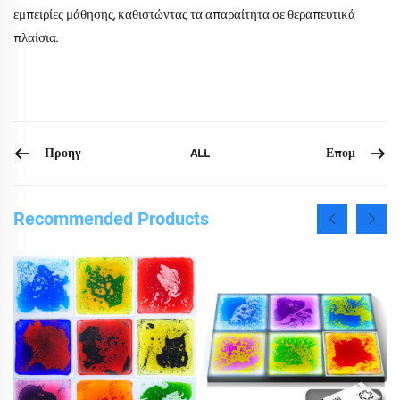
εμπειρίες μάθησης, καθιστώντας τα απαραίτητα σε θεραπευτικά
πλαίσια.
Προηγ
Επομ
ALL
Recommended Products