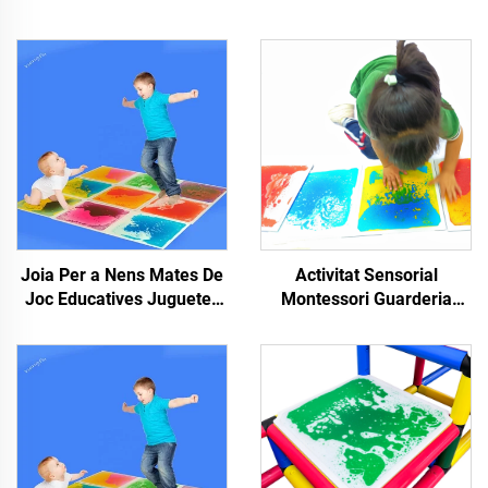
Joia Per a Nens Mates De
Activitat Sensorial
Joc Educatives Juguetes
Montessori Guarderia
3D PVC Líquid Sensorial
Puzzle Suel Nens Sense
Pisos Tiles Sensors
Tòxics Mates Líquides
Sensors