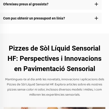
Ofereixeu preus al grossista?
Com puc obtenir un pressupost en línia?
Pizzes de Sòl Líquid Sensorial
HF: Perspectives i Innovacions
en Pavimentació Sensorial
Mantingues-te al dia amb les novetats, innovacions i aplicacions dels
Pizzes de Sòl Líquid Sensorial HF. Explora articles sobre els nostres
pizzes sense color ni odor, inclosos diversos models i mides, i com
milloren les experiències sensorials.