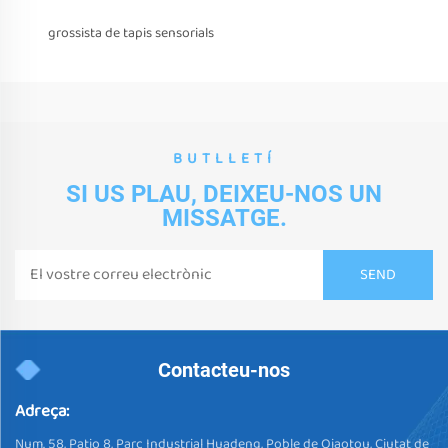
grossista de tapis sensorials
BUTLLETÍ
SI US PLAU, DEIXEU-NOS UN
MISSATGE.
Contacteu-nos
Adreça:
Num. 58, Patio 8, Parc Industrial Huadeng, Poble de Qiaotou, Ciutat de