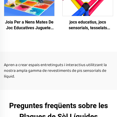
Joia Per a Nens Mates De
jocs educatius, jocs
Joc Educatives Juguetes
sensorials, tesselats
3D PVC Líquid Sensorial
líquids sensorials, jocs
Pisos Tiles Sensors
sensorials per a nens
autistes, revestiments de
sol líquid
Apren a crear espais entretinguts i interactius utilitzant la
nostra ampla gamma de revestiments de pis sensorials de
líquid.
Preguntes freqüents sobre les
Plaques de Sòl Líquides