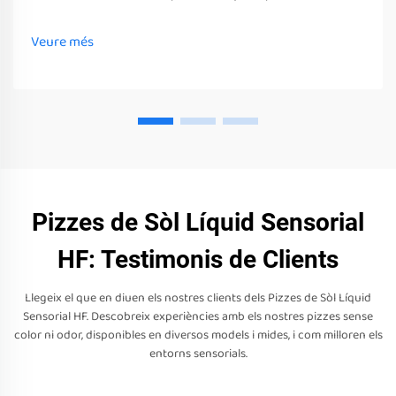
juguetes, eines i equips sensorials. Aquests juguetes, eines i
equips poden estimular els seus sentits
Veure més
Pizzes de Sòl Líquid Sensorial
HF: Testimonis de Clients
Llegeix el que en diuen els nostres clients dels Pizzes de Sòl Líquid
Sensorial HF. Descobreix experiències amb els nostres pizzes sense
color ni odor, disponibles en diversos models i mides, i com milloren els
entorns sensorials.