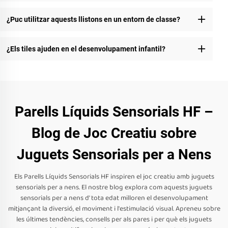
¿Puc utilitzar aquests llistons en un entorn de classe?
¿Els tiles ajuden en el desenvolupament infantil?
Parells Líquids Sensorials HF –
Blog de Joc Creatiu sobre
Juguets Sensorials per a Nens
Els Parells Líquids Sensorials HF inspiren el joc creatiu amb juguets
sensorials per a nens. El nostre blog explora com aquests juguets
sensorials per a nens d' tota edat milloren el desenvolupament
mitjançant la diversió, el moviment i l'estimulació visual. Apreneu sobre
les últimes tendències, consells per als pares i per què els juguets