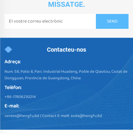
MISSATGE.
Contacteu-nos
Adreça:
Num. 58, Patio 8, Parc Industrial Huadeng, Poble de Qiaotou, Ciutat de
Dongguan, Província de Guangdong, China
Telèfon:
+86-17806230214
E-mail:
ventes@hengfu.ltd
/ Contact E-maill:
soda@hengfu.ltd