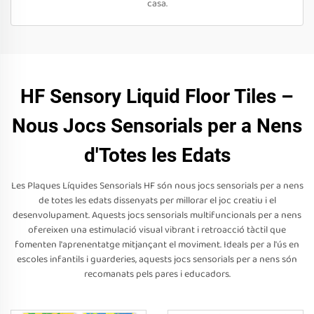
casa.
HF Sensory Liquid Floor Tiles –
Nous Jocs Sensorials per a Nens
d'Totes les Edats
Les Plaques Líquides Sensorials HF són nous jocs sensorials per a nens
de totes les edats dissenyats per millorar el joc creatiu i el
desenvolupament. Aquests jocs sensorials multifuncionals per a nens
ofereixen una estimulació visual vibrant i retroacció tàctil que
fomenten l'aprenentatge mitjançant el moviment. Ideals per a l'ús en
escoles infantils i guarderies, aquests jocs sensorials per a nens són
recomanats pels pares i educadors.