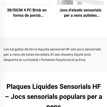
38/50CM 4 PC Brick en
Jocs d'elastic sensorials
forma de porció
per a nens autistes
transparent amb líquid en
Circulars Unisex per a
moviment, esterada per a
nens de 5 a 7 anys
infants, jocs educatius per
a l'aprenentatge infantil al
exterior
Les targetes de terra líquida sensorial HF són jocs sensorials
per a nens de totes les edats. El seu disseny líquid únic
desperta la curiositat i fomenta l'exploració activa.
Plaques Líquides Sensorials HF
– Jocs sensorials populars per a
nens