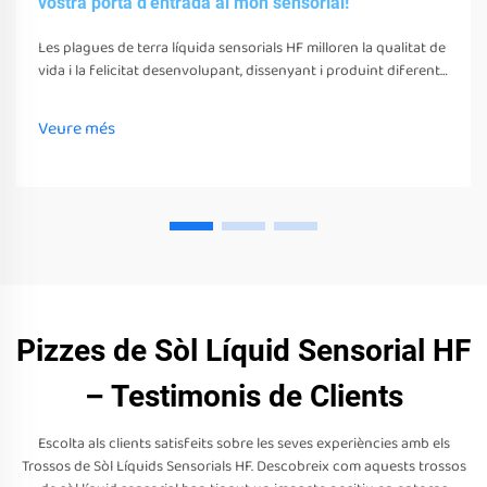
vostra porta d'entrada al món sensorial!
Les plagues de terra líquida sensorials HF milloren la qualitat de
vida i la felicitat desenvolupant, dissenyant i produint diferents
juguetes, eines i equips sensorials. Aquests juguetes, eines i
equips poden estimular els seus sentits
Veure més
Pizzes de Sòl Líquid Sensorial HF
– Testimonis de Clients
Escolta als clients satisfeits sobre les seves experiències amb els
Trossos de Sòl Líquids Sensorials HF. Descobreix com aquests trossos