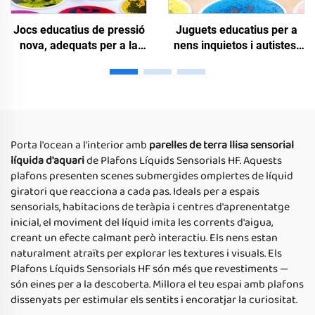
Jocs educatius de pressió
Juguets educatius per a
nova, adequats per a la
nens inquietos i autistes,
descompressió infantil al
targetes de soler sensorial
interior. Pizzes de terra
Montessori, targetes de
líquida circulars de 19,7
soler líquid reflectant UV
polzades.
Porta l'ocean a l'interior amb
parelles de terra llisa sensorial
líquida d'aquari
de Plafons Líquids Sensorials HF. Aquests
plafons presenten scenes submergides omplertes de líquid
giratori que reacciona a cada pas. Ideals per a espais
sensorials, habitacions de teràpia i centres d'aprenentatge
inicial, el moviment del líquid imita les corrents d'aigua,
creant un efecte calmant però interactiu. Els nens estan
naturalment atraïts per explorar les textures i visuals. Els
Plafons Líquids Sensorials HF són més que revestiments —
són eines per a la descoberta. Millora el teu espai amb plafons
dissenyats per estimular els sentits i encoratjar la curiositat.