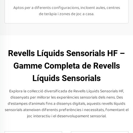
Aptos per a diferents configuracions, incloent aules, centres
de teràpia i zones de joc a casa.
Revells Líquids Sensorials HF –
Gamme Completa de Revells
Líquids Sensorials
Explora la col·lecció diversificada de Revells Líquids Sensorials HF,
dissenyats per millorar les experiències sensorials dels nens. Des
d'estampes d'animals fins a dissenys digitals, aquests revells líquids
sensorials ateneixen diferents preferències i necessitats, fomentant el
joc interactiu i el desenvolupament sensorial.