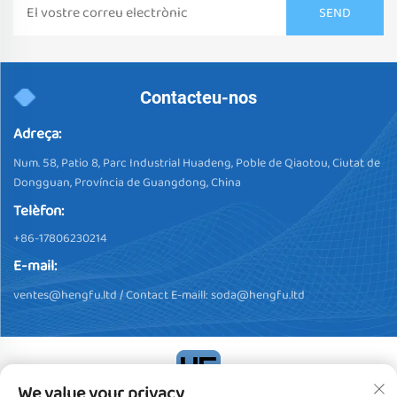
Contacteu-nos
Adreça:
Num. 58, Patio 8, Parc Industrial Huadeng, Poble de Qiaotou, Ciutat de
Dongguan, Província de Guangdong, China
Telèfon:
+86-17806230214
E-mail:
ventes@hengfu.ltd
/ Contact E-maill:
soda@hengfu.ltd
We value your privacy