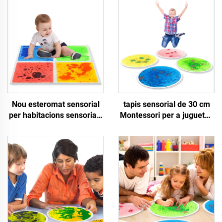
Nou esteromat sensorial
tapis sensorial de 30 cm
per habitacions sensorials
Montessori per a juguetes
per a autistes Relleu
educatius d'infants amb
l'ansietat Tilonada
reflecs UV i tiles líquides
quadrada de revestiment
sensorials per a juguetes
líquid sensorial nocturna
per a inquiets