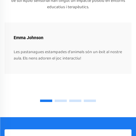
de sòl líquid sensorial han tingut un impacte positiu en entorns
educatius i terapèutics.
Emma Johnson
Les pastanagues estampades d'animals són un èxit al nostre
aula. Els nens adoren el joc interactiu!