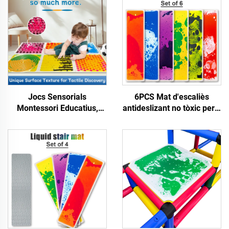
Jocs Sensorials
6PCS Mat d'escaliès
Montessori Educatius,
antideslizant no tòxic per a
Peus Texturades per al
decoració interior, estera
Massatge, Tilonets de
per terra educativa per a
Posa al Sòl per a Nens
infants, jocs sensorials per
amb Autisme
a nens autistes