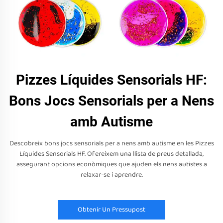
Pizzes Líquides Sensorials HF:
Bons Jocs Sensorials per a Nens
amb Autisme
Descobreix bons jocs sensorials per a nens amb autisme en les Pizzes
Líquides Sensorials HF. Ofereixem una llista de preus detallada,
assegurant opcions econòmiques que ajuden els nens autistes a
relaxar-se i aprendre.
Obtenir Un Pressupost