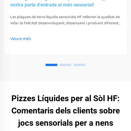
vostra porta d'entrada al món sensorial!
Les plagues de terra líquida sensorials HF milloren la qualitat de
vida i la felicitat desenvolupant, dissenyant i produint diferents
juguetes, eines i equips sensorials. Aquests juguetes, eines i
equips poden estimular els seus sentits
Veure més
Pizzes Líquides per al Sòl HF:
Comentaris dels clients sobre
jocs sensorials per a nens