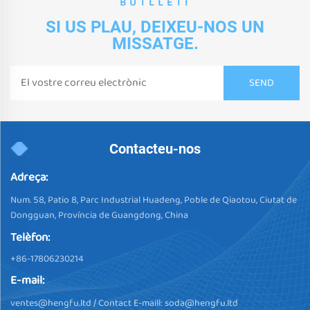
BUTLLETÍ
SI US PLAU, DEIXEU-NOS UN
MISSATGE.
Contacteu-nos
Adreça:
Num. 58, Patio 8, Parc Industrial Huadeng, Poble de Qiaotou, Ciutat de
Dongguan, Província de Guangdong, China
Telèfon:
+86-17806230214
E-mail:
ventes@hengfu.ltd
/ Contact E-maill:
soda@hengfu.ltd