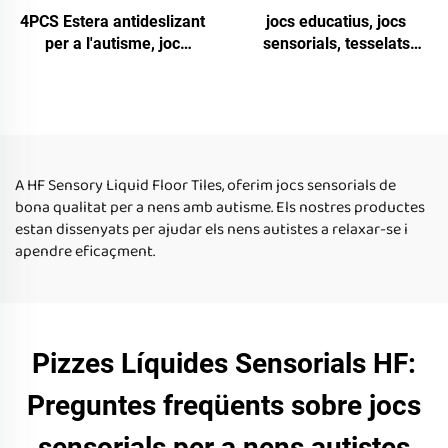
4PCS Estera antideslizant
jocs educatius, jocs
per a l'autisme, joc
sensorials, tesselats
sensorial Montessori, mat
líquids sensorials, jocs
d'escaliès líquid educatiu,
sensorials per a nens
jocs sensorials per a nens
autistes, revestiments de
autistes
sol líquid
A HF Sensory Liquid Floor Tiles, oferim jocs sensorials de
bona qualitat per a nens amb autisme. Els nostres productes
estan dissenyats per ajudar els nens autistes a relaxar-se i
apendre eficaçment.
Pizzes Líquides Sensorials HF:
Preguntes freqüents sobre jocs
sensorials per a nens autistes