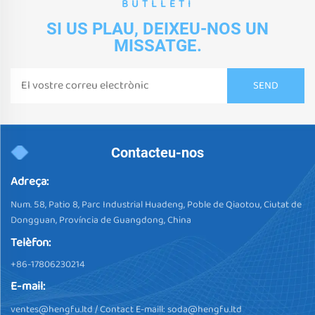
BUTLLETÍ
SI US PLAU, DEIXEU-NOS UN
MISSATGE.
Contacteu-nos
Adreça:
Num. 58, Patio 8, Parc Industrial Huadeng, Poble de Qiaotou, Ciutat de
Dongguan, Província de Guangdong, China
Telèfon:
+86-17806230214
E-mail:
ventes@hengfu.ltd
/ Contact E-maill:
soda@hengfu.ltd