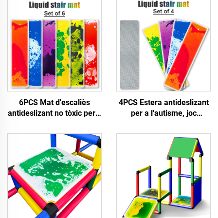
6PCS Mat d'escaliès
4PCS Estera antideslizant
antideslizant no tòxic per a
per a l'autisme, joc
decoració interior, estera
sensorial Montessori, mat
per terra educativa per a
d'escaliès líquid educatiu,
infants, jocs sensorials per
jocs sensorials per a nens
a nens autistes
autistes