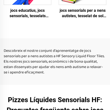
jocs educatius, jocs
jocs sensorials per a nens
sensorials, tesselats
autistes, tesselat de sol
líquids sensorials, jocs
sensorial Quadrat amb
sensorials per a nens
líquid arrodonit a l'interior,
autistes, revestiments de
tesselats de sol líquid
sol líquid
sensorials per a nens
Descobreix el nostre conjunt d'aprenentatge de jocs
sensorials per a nens autistes a HF Sensory Liquid Floor Tiles.
Els nostres jocs sensorials, econòmics i de bona qualitat,
estan dissenyats per ajudar els nens amb autisme a relaxar-
se i apendre eficaçment.
Pizzes Líquides Sensorials HF: