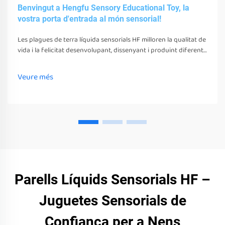
Benvingut a Hengfu Sensory Educational Toy, la
vostra porta d'entrada al món sensorial!
Les plagues de terra líquida sensorials HF milloren la qualitat de
vida i la felicitat desenvolupant, dissenyant i produint diferents
juguetes, eines i equips sensorials. Aquests juguetes, eines i
equips poden estimular els seus sentits
Veure més
Parells Líquids Sensorials HF –
Juguetes Sensorials de
Confiança per a Nens