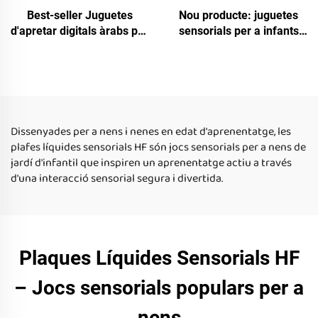
Best-seller Juguetes
Nou producte: juguetes
d'apretar digitals àrabs per
sensorials per a infants
a l'educació de la
amb autisme, joguines de
primeresa per a nens
puzzles per a infants,
autistes d'edat 2 a 5 anys
pizzes de pis líquid
hexagonals lluïsents
Dissenyades per a nens i nenes en edat d'aprenentatge, les
plafes líquides sensorials HF són jocs sensorials per a nens de
jardí d'infantil que inspiren un aprenentatge actiu a través
d'una interacció sensorial segura i divertida.
Plaques Líquides Sensorials HF
– Jocs sensorials populars per a
nens