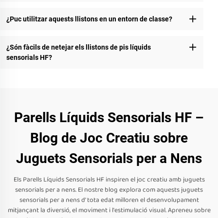
¿Puc utilitzar aquests llistons en un entorn de classe?
¿Són fàcils de netejar els llistons de pis líquids
sensorials HF?
Parells Líquids Sensorials HF –
Blog de Joc Creatiu sobre
Juguets Sensorials per a Nens
Els Parells Líquids Sensorials HF inspiren el joc creatiu amb juguets
sensorials per a nens. El nostre blog explora com aquests juguets
sensorials per a nens d' tota edat milloren el desenvolupament
mitjançant la diversió, el moviment i l'estimulació visual. Apreneu sobre