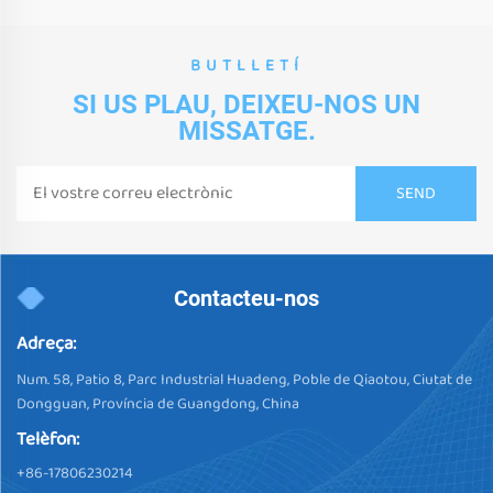
BUTLLETÍ
SI US PLAU, DEIXEU-NOS UN
MISSATGE.
Contacteu-nos
Adreça:
Num. 58, Patio 8, Parc Industrial Huadeng, Poble de Qiaotou, Ciutat de
Dongguan, Província de Guangdong, China
Telèfon:
+86-17806230214