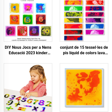
DIY Nous Jocs per a Nens
conjunt de 15 tessel·les de
Educació 2023 kinder
pis líquid de colors lava
spielzeug lladrils
interactiu i dinàmic amb
sensorials de terra
cantonades rodones, 15
colors per a mats
sensorials sensibles