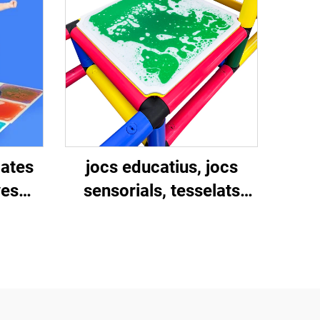
Mates
jocs educatius, jocs
ves
sensorials, tesselats
íquid
líquids sensorials, jocs
iles
sensorials per a nens
autistes, revestiments de
sol líquid