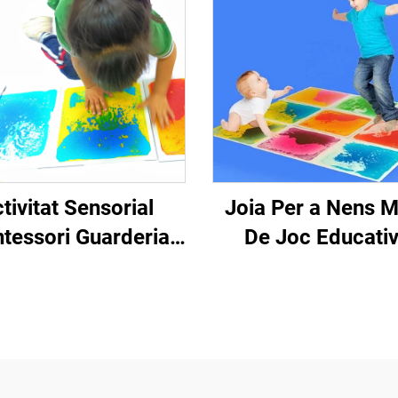
tivitat Sensorial
Joia Per a Nens 
tessori Guarderia
De Joc Educati
le Suel Nens Sense
Juguetes 3D PVC L
cs Mates Líquides
Sensorial Pisos T
Sensors
Sensors