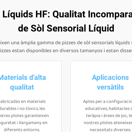
 Líquids HF: Qualitat Incompara
de Sòl Sensorial Líquid
eixen una àmplia gamma de pizzes de sòl sensorials líquids s
pizzes estan disponibles en diversos tamanyos i estan dissen
Materials d'alta
Aplicacions
qualitat
versàtils
Fabricades en materials
Aptes per a configuraci
durables i no tòxics, les
educatives, habitacles 
stres plotes garanteixen
teràpia i àrees de joc, l
eguretat i llargamany en
nostres plotes ateneixe
diferents entorns.
necessitats diverses.