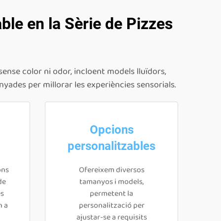
ble en la Sèrie de Pizzes
ense color ni odor, incloent models lluïdors,
yades per millorar les experiències sensorials.
Opcions
personalitzables
ons
Ofereixem diversos
de
tamanyos i models,
es
permetent la
n a
personalització per
ajustar-se a requisits