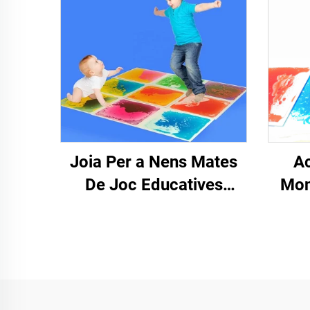
Joia Per a Nens Mates
Ac
De Joc Educatives
Mon
Juguetes 3D PVC Líquid
Puzz
Sensorial Pisos Tiles
Tòxi
Sensors