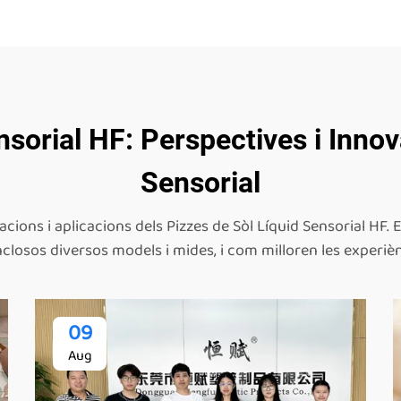
nsorial HF: Perspectives i Inn
Sensorial
ions i aplicacions dels Pizzes de Sòl Líquid Sensorial HF. 
inclosos diversos models i mides, i com milloren les experièn
09
Aug