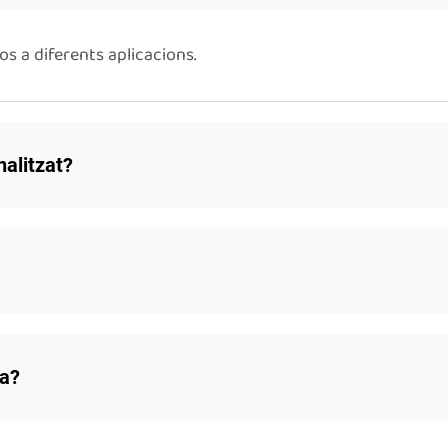
s a diferents aplicacions.
nalitzat?
ia?