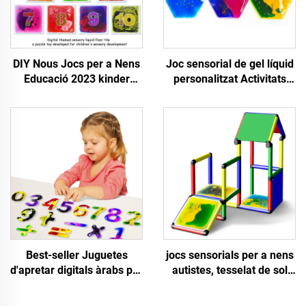
DIY Nous Jocs per a Nens
Joc sensorial de gel líquid
Educació 2023 kinder
personalitzat Activitats
spielzeug lladrils
Montessori Jocs
sensorials de terra
esclafables 3D TPU per a
nens autistes Alivio de
l'ansietat
Best-seller Juguetes
jocs sensorials per a nens
d'apretar digitals àrabs per
autistes, tesselat de sol
a l'educació de la
sensorial Quadrat amb
primeresa per a nens
líquid arrodonit a l'interior,