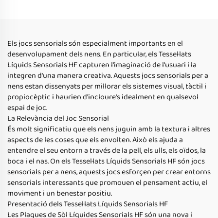
autistes d'edat 2 a 5 anys
tesselats de sol líquid
sensorials per a nens
Els jocs sensorials són especialment importants en el
desenvolupament dels nens. En particular, els Tessel·lats
Líquids Sensorials HF capturen l'imaginació de l'usuari i la
integren d'una manera creativa. Aquests jocs sensorials per a
nens estan dissenyats per millorar els sistemes visual, tàctil i
propiocèptic i haurien d'incloure's idealment en qualsevol
espai de joc.
La Relevància del Joc Sensorial
És molt significatiu que els nens juguin amb la textura i altres
aspects de les coses que els envolten. Això els ajuda a
entendre el seu entorn a través de la pell, els ulls, els oïdos, la
boca i el nas. On els Tessel·lats Líquids Sensorials HF són jocs
sensorials per a nens, aquests jocs esforçen per crear entorns
sensorials interessants que promouen el pensament actiu, el
moviment i un benestar positiu.
Presentació dels Tessel·lats Líquids Sensorials HF
Les Plaques de Sòl Líquides Sensorials HF són una nova i