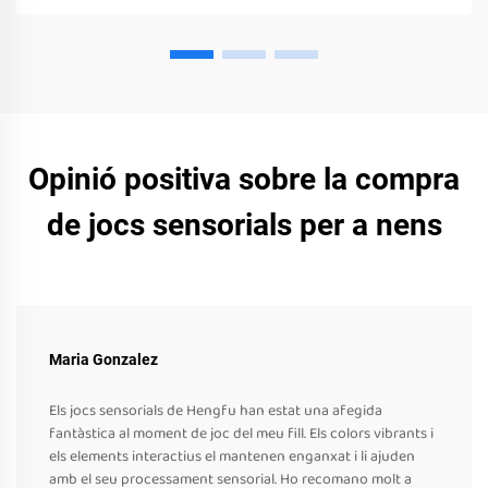
Opinió positiva sobre la compra
de jocs sensorials per a nens
Maria Gonzalez
Els jocs sensorials de Hengfu han estat una afegida
fantàstica al moment de joc del meu fill. Els colors vibrants i
els elements interactius el mantenen enganxat i li ajuden
amb el seu processament sensorial. Ho recomano molt a