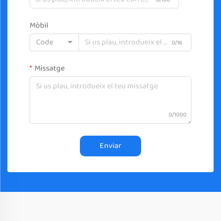
Mòbil
Code
0/16
Missatge
0/1000
Enviar