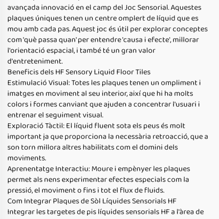
avançada innovació en el camp del Joc Sensorial. Aquestes
plaques úniques tenen un centre omplert de líquid que es
mou amb cada pas. Aquest joc és útil per explorar conceptes
com 'què passa quan' per entendre 'causa i efecte', millorar
l'orientació espacial, i també té un gran valor
d'entreteniment.
Beneficis dels HF Sensory Liquid Floor Tiles
Estimulació Visual: Totes les plaques tenen un ompliment i
imatges en moviment al seu interior, així que hi ha molts
colors i formes canviant que ajuden a concentrar l'usuari i
entrenar el seguiment visual.
Exploració Tàctil: El líquid fluent sota els peus és molt
important ja que proporciona la necessària retroacció, que a
son torn millora altres habilitats com el domini dels
moviments.
Aprenentatge Interactiu: Moure i empènyer les plaques
permet als nens experimentar efectes especials com la
pressió, el moviment o fins i tot el flux de fluids.
Com Integrar Plaques de Sòl Líquides Sensorials HF
Integrar les targetes de pis líquides sensorials HF a l'àrea de