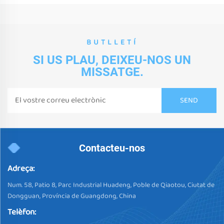
BUTLLETÍ
SI US PLAU, DEIXEU-NOS UN
MISSATGE.
Contacteu-nos
Adreça:
Num. 58, Patio 8, Parc Industrial Huadeng, Poble de Qiaotou, Ciutat de
Dongguan, Província de Guangdong, China
Telèfon: