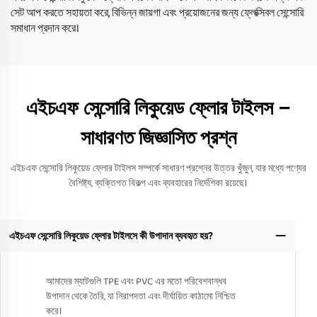
সেট আপ করতে সহায়তা করে, বিভিন্ন জায়গা এবং প্রয়োজনের জন্য ফ্লেক্সিবল সেন্সোরি
সমাধান প্রদান করে।
এইচএফ সেন্সোরি লিকুয়েড ফ্লোর টাইলস –
সাধারণত জিজ্ঞাসিত প্রশ্ন
এইচএফ সেন্সোরি লিকুয়েড ফ্লোর টাইলস সম্পর্কে সাধারণ প্রশ্নের উত্তর খুঁজুন, যার মধ্যে পণ্যের
বৈশিষ্ট্য, ব্যক্তিগত বিকল্প এবং ব্যবহারের নির্দেশিকা রয়েছে।
এইচএফ সেন্সোরি লিকুয়েড ফ্লোর টাইলসে কী উপাদান ব্যবহৃত হয়?
আমাদের ম্যাটগুলি TPE এবং PVC এর মতো পরিবেশবান্ধব
উপাদান থেকে তৈরি, যা নিরাপদতা এবং দীর্ঘায়িত কাঠামো নিশ্চিত
করে।