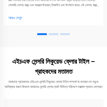
HF সেনসরি তরল ফ্লোর টাইল জীবনের গুণগত মান এবং আনন্দ বাড়িয়ে তোলে বিভিন্ন
সেনসরি খেলনা, যন্ত্র এবং সরঞ্জাম উন্নয়ন, ডিজাইন এবং উৎপাদন করে। এই খেলনা, যন্ত্র
এবং সরঞ্জাম শুধুমাত্র তাদের সংবেদনশীলতা উত্তেজিত করতে পারে
আরও দেখুন
এইচএফ সেন্সরি লিকুয়েড ফ্লোর টাইল –
গ্রাহকদের মতামত
আমাদের গ্রাহকদের এইচএফ সেন্সরি লিকুয়েড ফ্লোর টাইল সম্পর্কে যা বলেছেন তা পড়ুন।
আবিষ্কার করুন কিভাবে আমাদের সেন্সরি ফ্লোর ম্যাট বিভিন্ন পরিবেশে ধনাত্মক প্রভাব ফেলেছে।