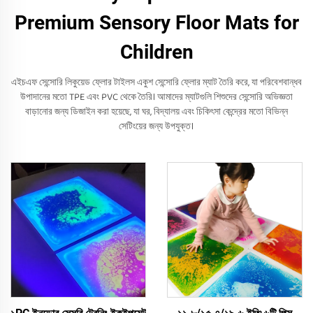
Premium Sensory Floor Mats for
Children
এইচএফ সেন্সোরি লিকুয়েড ফ্লোর টাইলস একুশ সেন্সোরি ফ্লোর ম্যাট তৈরি করে, যা পরিবেশবান্ধব
উপাদানের মতো TPE এবং PVC থেকে তৈরি। আমাদের ম্যাটগুলি শিশুদের সেন্সোরি অভিজ্ঞতা
বাড়ানোর জন্য ডিজাইন করা হয়েছে, যা ঘর, বিদ্যালয় এবং চিকিৎসা কেন্দ্রের মতো বিভিন্ন
সেটিংয়ের জন্য উপযুক্ত।