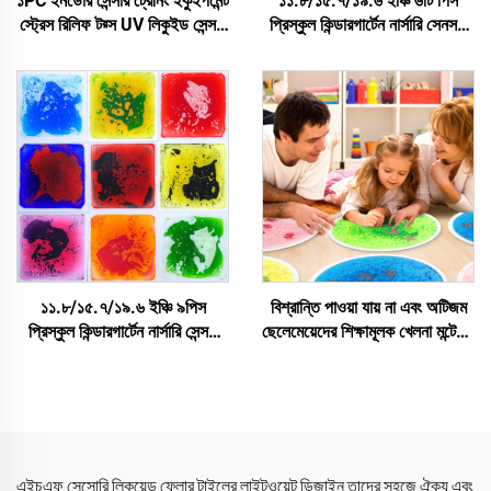
১PC ইনডোর সেন্সরি ট্রেনিং ইকুইপমেন্ট
১১.৮/১৫.৭/১৯.৬ ইঞ্চি ৬টি পিস
স্ট্রেস রিলিফ টয়্স UV লিকুইড সেন্সরি
প্রিস্কুল কিন্ডারগার্টেন নার্সারি সেনসরি
ফ্লোর ম্যাট সেন্সরি টয়্স ফর স্পেশাল
ফ্লোর ম্যাট শিশুদের জন্য নন-স্লিপ
নিডস কিডস অটিজম
সেনসরি ম্যাট লিকুইড ফ্লোর টাইল সেট
১১.৮/১৫.৭/১৯.৬ ইঞ্চি ৯পিস
বিশ্রান্তি পাওয়া যায় না এবং অটিজম
প্রিস্কুল কিন্ডারগার্টেন নার্সারি সেন্সরি
ছেলেমেয়েদের শিক্ষামূলক খেলনা মন্টেসরি
ফ্লোর ম্যাট কিডস নন-স্লিপ সেন্সরি
ইন্দ্রিয় ফ্লোর ম্যাট UV প্রতিফলনশীল
ম্যাটস লিকুইড ফ্লোর টাইলস সেট
ইন্দ্রিয় তরল ফ্লোর টাইল
এইচএফ সেন্সোরি লিকুয়েড ফ্লোর টাইলের লাইটওয়েট ডিজাইন তাদের সহজে ঐক্য এবং