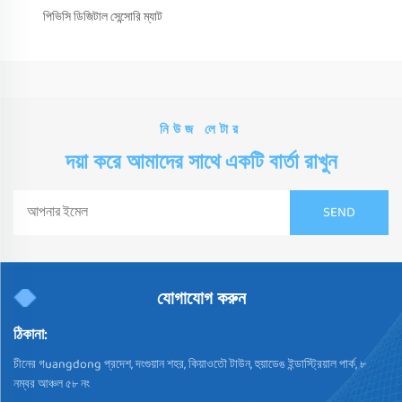
পিভিসি ডিজিটাল সেন্সোরি ম্যাট
নিউজ লেটার
দয়া করে আমাদের সাথে একটি বার্তা রাখুন
যোগাযোগ করুন
ঠিকানা:
চীনের গuangdong প্রদেশ, দংগুয়ান শহর, কিয়াওতৌ টাউন, হুয়াডেঙ ইন্ডাস্ট্রিয়াল পার্ক, ৮
নম্বর আঞ্চল ৫৮ নং