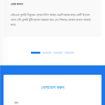
এমমা জনসন
এইচএফ সেন্সরি লিকুয়েড ফ্লোর টাইল আমার থেরাপি রুমের জন্য একটি উত্তম
যোগ। এটি সেন্সরি ইন্টিগ্রেশনে সহায়তা করে এবং শিশুদের ফোকাস রাখতে সাহায্য
করে।
যোগাযোগ করুন
নাম