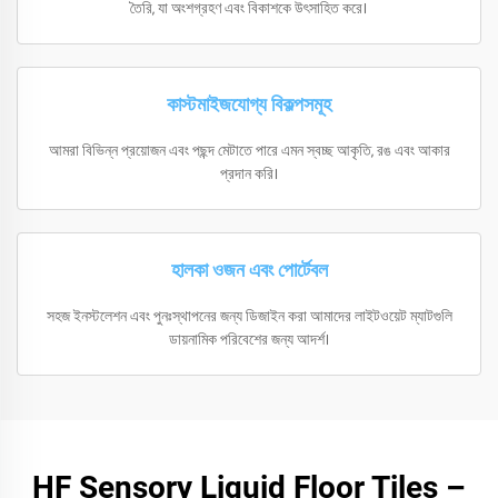
তৈরি, যা অংশগ্রহণ এবং বিকাশকে উৎসাহিত করে।
কাস্টমাইজযোগ্য বিকল্পসমূহ
আমরা বিভিন্ন প্রয়োজন এবং পছন্দ মেটাতে পারে এমন স্বচ্ছ আকৃতি, রঙ এবং আকার
প্রদান করি।
হালকা ওজন এবং পোর্টেবল
সহজ ইনস্টলেশন এবং পুনঃস্থাপনের জন্য ডিজাইন করা আমাদের লাইটওয়েট ম্যাটগুলি
ডায়নামিক পরিবেশের জন্য আদর্শ।
HF Sensory Liquid Floor Tiles –