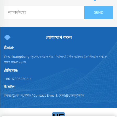
যোগাযোগ করুন
ঠিকানা:
চীনের গuangdong প্রদেশ, দংগুয়ান শহর, কিয়াওতৌ টাউন, হুয়াডেঙ ইন্ডাস্ট্রিয়াল পার্ক, ৮
নম্বর আঞ্চল ৫৮ নং
টেলিফোন:
+86-17806230214
ইমেইল:
বিক্রয়@হেনগফু.লিটিড
/ Contact E-maill:
সোডা@হেনগফু.লিটিড