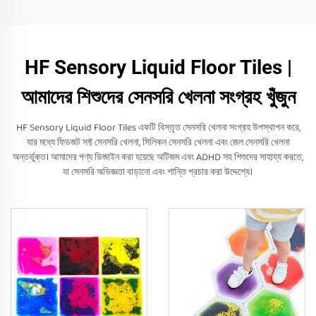
HF Sensory Liquid Floor Tiles |
আমাদের শিশুদের সেনসরি খেলনা সংগ্রহ খুঁজুন
HF Sensory Liquid Floor Tiles একটি বিস্তৃত সেনসরি খেলনা সংগ্রহ উপস্থাপন করে,
যার মধ্যে ফিডজট সফ্ট সেনসরি খেলনা, সিলিকন সেনসরি খেলনা এবং জেল সেনসরি খেলনা
অন্তর্ভুক্ত। আমাদের পণ্য ডিজাইন করা হয়েছে অটিজম এবং ADHD সহ শিশুদের সাহায্য করতে,
যা সেনসরি অভিজ্ঞতা বাড়ানো এবং শান্তি প্রচার করা উদ্দেশ্যে।