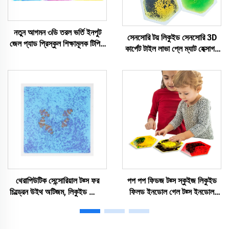
নতুন আগমন ৩ডি তরল ভর্তি ইনপুট
সেনসোরি টয় লিকুইড সেনসোরি 3D
জেল প্যাড প্রিস্কুল শিক্ষামূলক টিপিউ
কার্পেট টাইল লাভা প্লে ম্যাট হেক্সাগন
স্পর্শ ইনপুট খেলনা আটকা শিশুদের জন্য
লিকুইড ফ্লোর টাইল স্ট্রেস রিলিফ
জন্য
থেরাপিউটিক সেন্সোরিয়াল টয়্স ফর
পপ পপ ফিডজ টয়্স স্কুইজ লিকুইড
চিল্ড্রেন উইথ অটিজম, লিকুইড ফ্লোর
ফিলড ইনডোল গেল টয়্স ইনডোল
টাইল, চিল্ড্রেনস পাজল টয়্স, অটিজম
অভিজ্ঞতা রুম ইনডোল টয়্স অটিসম
সেন্সোরিয়াল টয়্স
শিশুদের জন্য