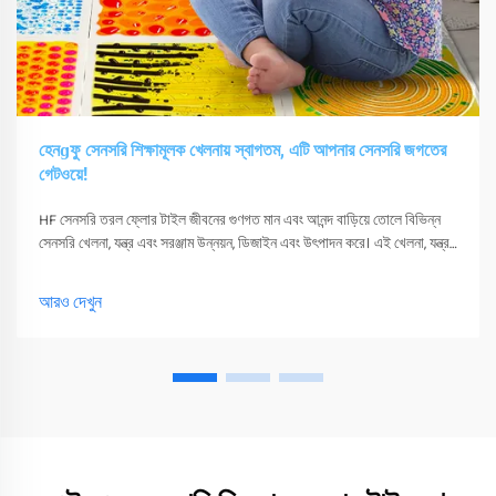
হেনɡফু সেনসরি শিক্ষামূলক খেলনায় স্বাগতম, এটি আপনার সেনসরি জগতের
গেটওয়ে!
HF সেনসরি তরল ফ্লোর টাইল জীবনের গুণগত মান এবং আনন্দ বাড়িয়ে তোলে বিভিন্ন
সেনসরি খেলনা, যন্ত্র এবং সরঞ্জাম উন্নয়ন, ডিজাইন এবং উৎপাদন করে। এই খেলনা, যন্ত্র
এবং সরঞ্জাম শুধুমাত্র তাদের সংবেদনশীলতা উত্তেজিত করতে পারে
আরও দেখুন