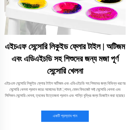
এইচএফ সেন্সোরি লিকুইড ফ্লোর টাইল | অটিজম
এবং এডিএইচডি সহ শিশুদের জন্য মজা পূর্ণ
সেন্সোরি খেলনা
এইচএফ সেন্সোরি লিকুইড ফ্লোর টাইল অটিজম এবং এডিএইচডি সহ শিশুদের জন্য বিভিন্ন ধরণের
সেন্সোরি খেলনা প্রদান করে। আমাদের উत্পাদন, যেমন ফিডজেট সফ্ট সেন্সোরি খেলনা এবং
সিলিকন সেন্সোরি খেলনা, ত্বকের উত্তেজনা প্রদান এবং শান্তি বৃদ্ধির জন্য ডিজাইন করা হয়েছে।
একটি প্রস্তাব পান