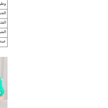
وظي
الج
الفئ
الشه
عينة