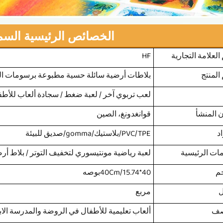
الخصائص الرئيسية السم
العلامة التجارية
HF
المنتج
بلاطات أرضية سائلة حسية مطبوعة برسومات ال
لعب تربوي آخر / لعبة ضغط / سجادة ألعاب للأطف
 المنشأ
قوانغدونغ، الصين
د
PVC/TPE/بلاستيك/gomma/صديق للبيئة
مات الرئيسية
لعبة رياضية مونتيسوري لتخفيف التوتر / بلاط 
م
40*40Cm/15.74بوصه
مربع
صف
ألعاب تعليمية للأطفال في الروضة والمدرسة الابت