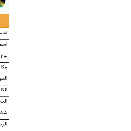
اسم 
اسم 
نوع
مكان
الموا
الكل
الحج
شكل
الو