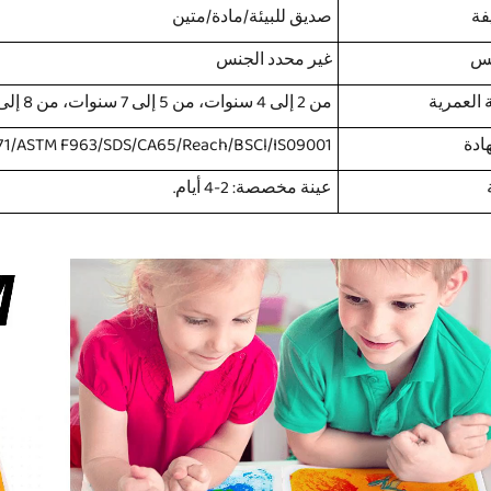
فة
صديق للبيئة/مادة/متين
نس
غير محدد الجنس
ة العمرية
من 2 إلى 4 سنوات، من 5 إلى 7 سنوات، من 8 إلى 13 سنة، 14 سنة وما فوق
ادة
1/ASTM F963/SDS/CA65/Reach/BSCl/IS09001
عينة مخصصة: 2-4 أيام.