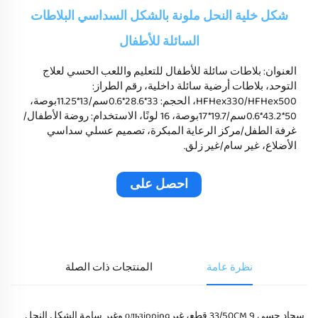
شكل خلية النحل ملونة بالشكل السداسي البلاطات
السائلة للأطفال
العنوان: بلاطات سائلة للأطفال للتعليم واللعب الحسي لعلاج
التوحد، بلاطات أرضية سائلة داخلية، رقم الطراز:
HFHex330/HFHex500، الحجم: 33*28.6*0.6سم/13*11.25بوصة،
50*43.2*0.6سم/19.7*17بوصة، 16 لونًا، الاستخدام: روضة الأطفال/
غرفة الطفل/مركز الرعاية المبكرة، تصميم عسلي سداسي
الأضلاع، غير سام/غير زلق.
احصل على
عرض سعر
نظرة عامة
المنتجات ذات الصلة
سجاد حسي 33/50CM 9 قطع، غيرользipping وغير سامة الشكل النحل 