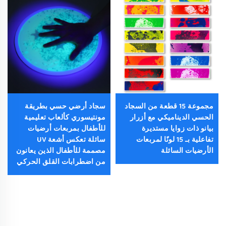
مجموعة 15 قطعة من السجاد
سجاد أرضي حسي بطريقة
الحسي الديناميكي مع أزرار
مونتيسوري كألعاب تعليمية
بيانو ذات زوايا مستديرة
للأطفال بمربعات أرضيات
تفاعلية بـ 15 لونًا لمربعات
سائلة تعكس أشعة UV
الأرضيات السائلة
مصممة للأطفال الذين يعانون
من اضطرابات القلق الحركي