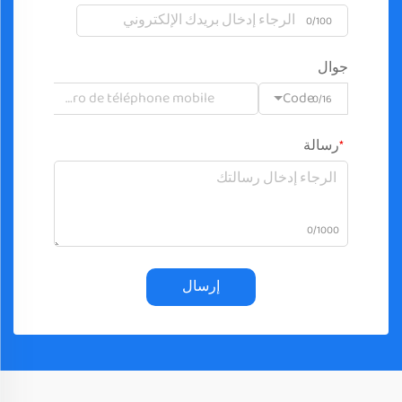
0/100
جوال
Code
0/16
رسالة
0/1000
إرسال