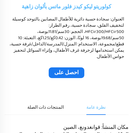
كولوريتو لیكو كيدز فلور ماتس بألوان زاهية
العنوان: سجادة حسية دائرية للأطفال المصابين بالتوحد كوسيلة
لتخفيف القلق، سجادة حسية، رقم الطراز:
HFCir300/HFCir500، الحجم: 30سم/11.81بوصة،
50سم/19.68بوصة، 16 لونًا، الوزن: 0.42كغ/1.25كغ، التعبئة: 10
قطع/مجموعة، الاستخدام: المنزل/المدرسة/الداخل/غرفة حسية،
يمكن استخدامها لزخرفة غرف الأطفال، وإثراء السوائل لتحفيز
حواس الأطفال.
احصل على
عرض سعر
نظرة عامة
المنتجات ذات الصلة
مكان المنشأ: قوانغدونغ، الصين