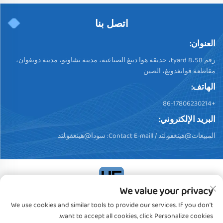
اتصل بنا
العنوان:
رقم 58،tyard 8، حديقة هوا دينغ الصناعية، مدينة تشاوتو، مدينة دونغوان،
مقاطعة قوانغدونغ، الصين
الهاتف:
+86-17806230214
البريد الإلكتروني:
المبيعات@هينغفو.لتد
/ Contact E-maill:
سودا@هينغفو.لتد
We value your privacy
حقوق النشر © 2024، شركة دونغقوان هينغفو للمنتجات البلاستيكية
We use cookies and similar tools to provide our services. If you don't
المحدودة. جميع الحقوق محفوظة
سياسة الخصوصية
want to accept all cookies, click Personalize cookies.