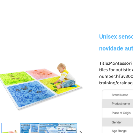
Unisex senso
novidade au
Title:Montessori 
tiles for autistic
number:hfuv300
training/drainag