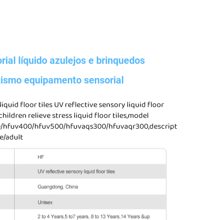
rial líquido azulejos e brinquedos
tismo equipamento sensorial
liquid floor tiles UV reflective sensory liquid floor
 children relieve stress liquid floor tiles,model
/hfuv400/hfuv500/hfuvaqs300/hfuvaqr300,description:indoor/s
e/adult