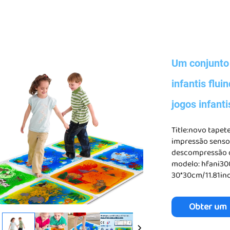
Um conjunto
infantis flu
jogos infanti
Title:novo tapet
impressão sensor
descompressão d
modelo: hfani30
30*30cm/11.81in
Obter um
Orçament