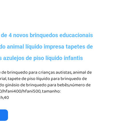
 de 4 novos brinquedos educacionais
indo animal líquido impresa tapetes de
s azulejos de piso líquido infantis
e de brinquedo para crianças autistas, animal de
ial, tapete de piso líquido para brinquedo de
o ginásio de brinquedo para bebês,número de
0/hfani400/hfani500, tamanho:
ch,40
o