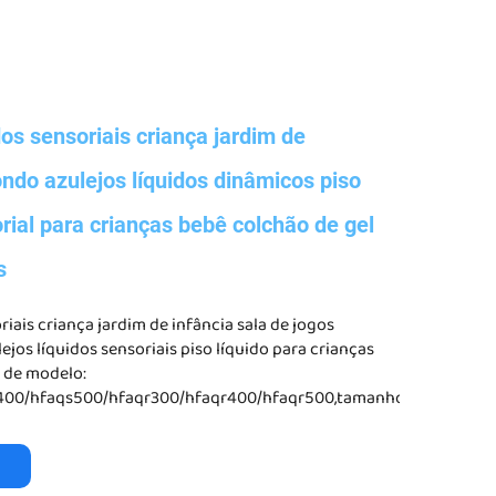
os sensoriais criança jardim de
ondo azulejos líquidos dinâmicos piso
orial para crianças bebê colchão de gel
s
riais criança jardim de infância sala de jogos
ejos líquidos sensoriais piso líquido para crianças
 de modelo:
400/hfaqs500/hfaqr300/hfaqr400/hfaqr500,tamanho:30*30cm