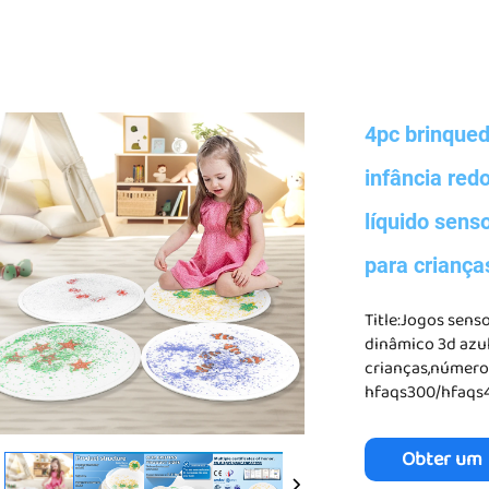
4pc brinqued
infância red
líquido sens
para criança
Title:Jogos senso
dinâmico 3d azul
crianças,número
hfaqs300/hfaqs
Obter um