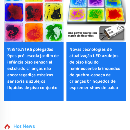
11.8/15.7/19.6 polegadas
Novas tecnologias de
9pcs pré-escola jardim de
atualização LED azulejos
infância piso sensorial
de piso líquido
estofado crianças não
luminescente brinquedos
escorregadiça esteiras
de quebra-cabeça de
sensoriais azulejos
crianças brinquedos de
líquidos de piso conjunto
espremer show de palco
Hot News