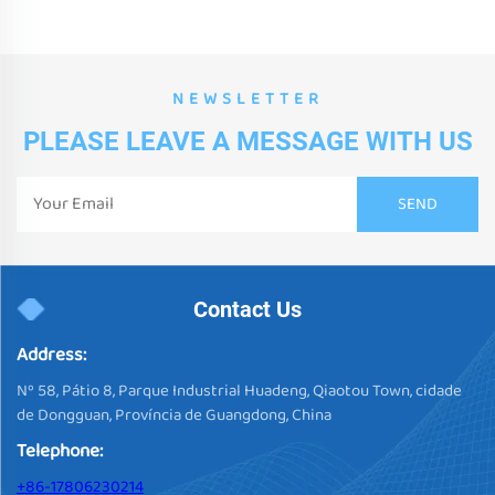
NEWSLETTER
PLEASE LEAVE A MESSAGE WITH US
Contact Us
Address:
Nº 58, Pátio 8, Parque Industrial Huadeng, Qiaotou Town, cidade
de Dongguan, Província de Guangdong, China
Telephone:
+86-17806230214