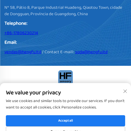
Nº 58, Pátio 8, Parque Industrial Huadeng, Qiaotou Town, cidade
de Dongguan, Província de Guangdong, China
Telephone:
+86-17806230214
Email:
vendas@hengfu.ltd
/ Contact E-maill:
soda@hengfu.ltd
We value your privacy
Direitos Autorais © 2024, Dongguan Hengfu Plastic Products Co.,
Ltd. Todos os Direitos Reservados
Privacy policy
We use cookies and similar tools to provide our services. If you don't
want to accept all cookies, click Personalize cookies.
Accept all