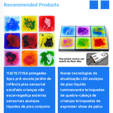
Recommended Products
11.8/15.7/19.6 polegadas
Novas tecnologias de
9pcs pré-escola jardim de
atualização LED azulejos
infância piso sensorial
de piso líquido
estofado crianças não
luminescente brinquedos
escorregadiça esteiras
de quebra-cabeça de
sensoriais azulejos
crianças brinquedos de
líquidos de piso conjunto
espremer show de palco