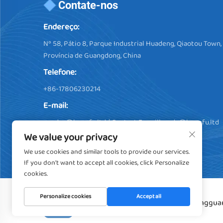
Contate-nos
Endereço:
Nº 58, Pátio 8, Parque Industrial Huadeng, Qiaotou Town
Província de Guangdong, China
Telefone:
+86-17806230214
E-mail:
vendas@hengfu.ltd
/ Contact E-maill:
soda@hengfu.ltd
We value your privacy
We use cookies and similar tools to provide our services.
If you don't want to accept all cookies, click Personalize
cookies.
Personalize cookies
Accept all
Direitos Autorais © 2024, Dongguan