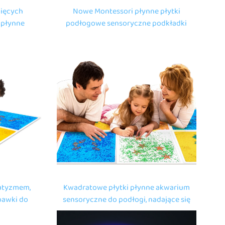
cięcych
Nowe Montessori płynne płytki
 płynne
podłogowe sensoryczne podkładki
ecięce
zabawki do leczenia autyzmu
tki
premium zabawki do ściskania dla
dzieci
autyzmem,
Kwadratowe płytki płynne akwarium
bawki do
sensoryczne do podłogi, nadające się
adratowe
do leczenia dzieci z autyzmem,
warium
zabawki do zagadek dla dzieci,