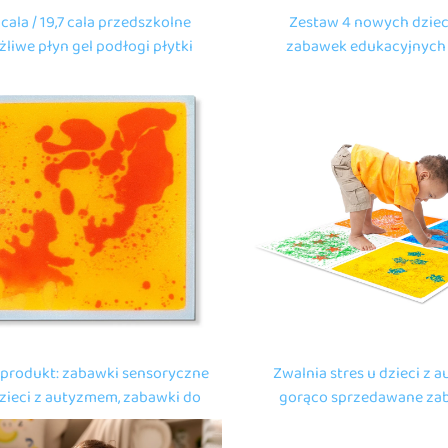
8 cala / 19,7 cala przedszkolne
Zestaw 4 nowych dzie
żliwe płyn gel podłogi płytki
zabawek edukacyjnych
soryczne sprzęt zabawki dla
zwierzę drukowane dzi
dzieci autystycznych
podłogi płynne pły
produkt: zabawki sensoryczne
Zwalnia stres u dzieci z 
dzieci z autyzmem, zabawki do
gorąco sprzedawane za
agadek dla dzieci, jaskrawe
ściskania, jaskrawe kw
kwadratowe płytki płynne
płytki podłogowe ak