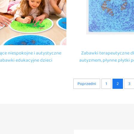
ące niespokojne i autystyczne
Zabawki terapeutyczne dl
abawki edukacyjne dzieci
autyzmem, płynne płytki 
sori zmysłowe podłogi mat uv
zabawki do zagadek dla 
skowe zmysłowe płynne płytki
zabawki sensoryczne dla
podłogowe
Poprzedni
1
2
3