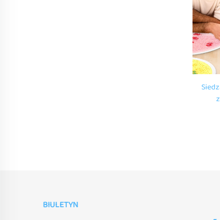
Siedz
z
Montes
odbla
BIULETYN