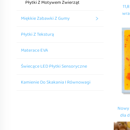
Płytki Z Motywem Zwierząt
11,
wra
Miękkie Zabawki Z Gumy
sen
Płytki Z Teksturą
Materace EVA
Świecące LED Płytki Sensoryczne
Kamienie Do Skakania I Równowagi
Nowy 
dla 
z