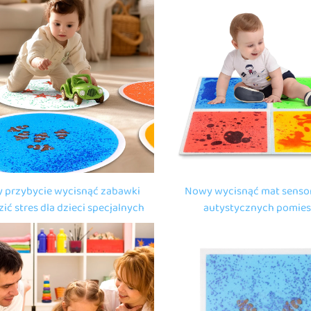
 przybycie wycisnąć zabawki
Nowy wycisnąć mat senso
ić stres dla dzieci specjalnych
autystycznych pomie
ne światło akwarium okrągłe
sensorycznych złagodzić 
iowe płytki podłogowe płytki
światło kwadratowe sen
płytki płynne podł