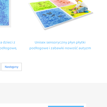
a dzieci z
Unisex sensoryczny płyn płytki
podłogowe,
podłogowe i zabawki nowość autyzm
dzieci,
urządzenia sensoryczne
 autystów
Następny