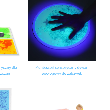
zabawki do ściskania
ryczny dla
Montessori sensoryczny dywan
szczeń
podłogowy do zabawek
lęk nocne
edukacyjnych dla dzieci UV
soryczne
odblaskowe sensoryczne płynne
ogi
płytki podłogowe do zabawek do
drgania