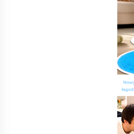
Nowy
łagodz
noc
czuc