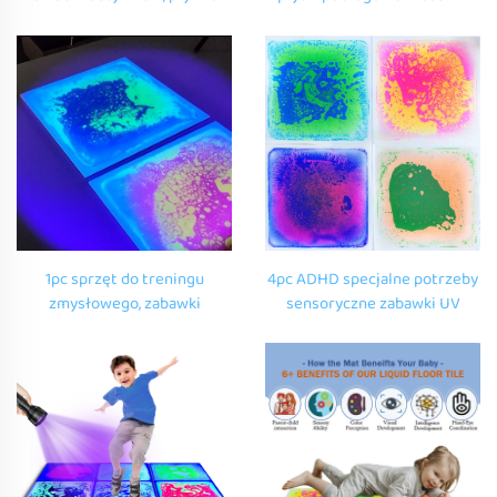
płytki podłogowe, zabawki do
nowość autyzm urządzenia
zagadek dla dzieci, zabawki
sensoryczne
sensoryczne dla autystów
1pc sprzęt do treningu
4pc ADHD specjalne potrzeby
zmysłowego, zabawki
sensoryczne zabawki UV
przeciwstresowe, płynne UV,
płynne sensoryczne płytki
podłogowy mat sensoryczny,
dropshipping fidget set
zabawki dla dzieci
sensoryczne zabawki dla
autystycznych
nastolatków z autyzmem