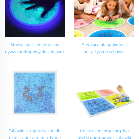
Montessori sensoryczny
Siedzące niespokojne i
dywan podłogowy do zabawek
autystyczne zabawki
edukacyjnych dla dzieci UV
edukacyjne dzieci Montessori
odblaskowe sensoryczne
zmysłowe podłogi mat uv
płynne płytki podłogowe do
odblaskowe zmysłowe płynne
zabawek do drgania
płytki podłogowe
Zabawki terapeutyczne dla
Unisex sensoryczny płyn
dzieci z autyzmem, płynne
płytki podłogowe i zabawki