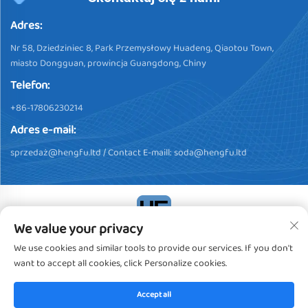
Adres:
Nr 58, Dziedziniec 8, Park Przemysłowy Huadeng, Qiaotou Town,
miasto Dongguan, prowincja Guangdong, Chiny
Telefon:
+86-17806230214
Adres e-mail:
sprzedaż@hengfu.ltd
/ Contact E-maill:
soda@hengfu.ltd
We value your privacy
Prawa autorskie © 2024, Dongguan Hengfu Plastic Products Co.,
We use cookies and similar tools to provide our services. If you don't
Ltd. Wszelkie prawa zastrzeżone
Polityka prywatności
want to accept all cookies, click Personalize cookies.
Accept all