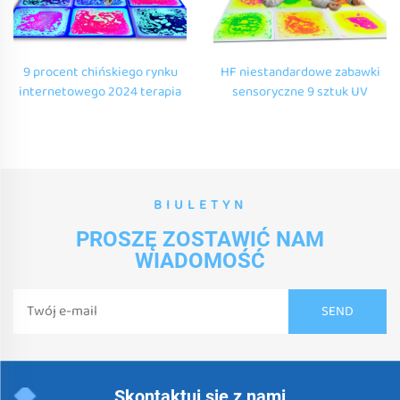
9 procent chińskiego rynku
HF niestandardowe zabawki
internetowego 2024 terapia
sensoryczne 9 sztuk UV
senoryczne deprivacy board
płynne sensoryczne płytki
UV aktywność płynny podłogi
podłogowe sensoryczne
mat dla dzieci autystycznych
maczetki sensoryczne płynne
gely podkładki dla dzieci
autyzm niepewność
BIULETYN
PROSZĘ ZOSTAWIĆ NAM
WIADOMOŚĆ
Skontaktuj się z nami