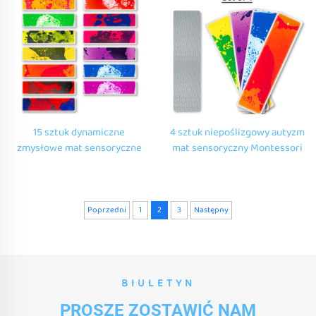
płynne płytki podłogowe
płytki podłogowe
zestaw
15 sztuk dynamiczne
4 sztuk niepoślizgowy autyzm
zmysłowe mat sensoryczne
mat sensoryczny Montessori
interaktywne okrągłe kąt
sensoryczna zabawa
pianina przyciski lawy 15
edukacyjna płynny mat
kolorowe schody płytki
schodowy sensoryczne
podłogowe
zabawki dla dzieci z autyzmem
Poprzedni
1
2
3
Następny
BIULETYN
PROSZĘ ZOSTAWIĆ NAM