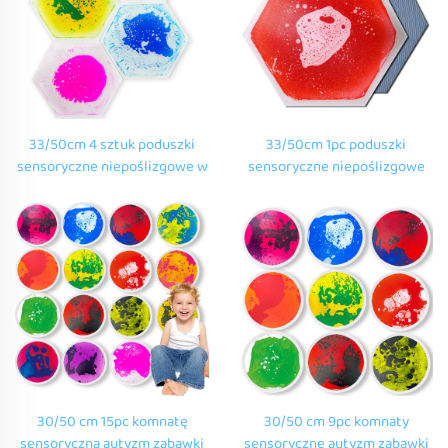
33/50cm 4 sztuk poduszki
33/50cm 1pc poduszki
sensoryczne niepoślizgowe w
sensoryczne niepoślizgowe
kształcie pączku miodnego
nietoksyczne w kształcie
kolor sześciokątne płytki
pączku miodnego kolor
płynne dla dzieci
sześciokątne płytki płytkowe
dla dzieci
30/50 cm 15pc komnatę
30/50 cm 9pc komnaty
sensoryczną autyzm zabawki
sensoryczne autyzm zabawki