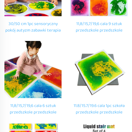
30/50 cm 1pc sensoryczny
11,8/15,7/19,6 cala 9 sztuk
pokój autyzm zabawki terapia
przedszkole przedszkole
dzieci okrągłe matka
przedszkole zmysłowy
sensoryczna przedszkole
podłogi mat dzieci anty-
dynamiczne okrągłe płytki
ślizgowe matki zmysłowe
płynówki podłogowe
płynne płytki podłogowe
zestaw
11,8/15,7/19,6 cala 6 sztuk
11.8/15.7/19.6 cala 1pc szkoła
przedszkole przedszkole
przedszkole przedszkole
przedszkole zmysłowy
sensoryczne podłogi
podłogi mat dzieci anty-
dekoracja szkoły kreskówki
ślizgowe matki zmysłowe
matki sensoryczne płynne