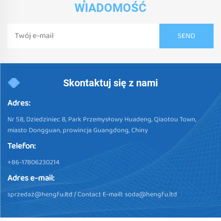
WIADOMOŚĆ
Skontaktuj się z nami
Adres:
Nr 58, Dziedziniec 8, Park Przemysłowy Huadeng, Qiaotou Town,
miasto Dongguan, prowincja Guangdong, Chiny
Telefon:
+86-17806230214
Adres e-mail:
sprzedaż@hengfu.ltd
/ Contact E-maill:
soda@hengfu.ltd