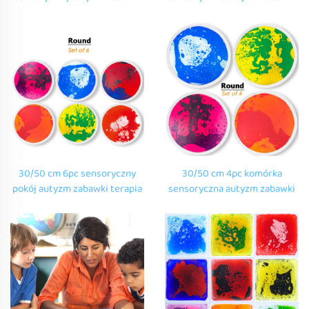
terapia dzieci okrągłe
terapia dzieci okrągłe dzieci
dziecięce zmysłowe poduszki
zmysłowe poduszki do zabawy
do zabawy przedszkole
przedszkole dynamiczne
dynamiczne okrągłe płytki
okrągłe płytki płynne
płynne
30/50 cm 6pc sensoryczny
30/50 cm 4pc komórka
pokój autyzm zabawki terapia
sensoryczna autyzm zabawki
dzieci okrągłe dziecięce
terapia dzieci okrągłe dzieci
zmysłowe poduszki do zabawy
zmysłowe poduszki do zabawy
przedszkole dynamiczne
przedszkole dynamiczne
okrągłe płytki płynne
okrągłe płytki płynne