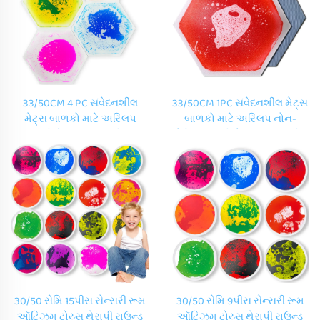
33/50CM 4 PC સંવેદનશીલ
33/50CM 1PC સંવેદનશીલ મેટ્સ
મેટ્સ બાળકો માટે અસ્લિપ
બાળકો માટે અસ્લિપ નોન-
હાનીકોમ આકાર રંગીન
ટોક્સિક હાનીકોમ આકાર રંગીન
ષટાગનલ દ્રાવણ ફ્લોર ટાઇલ્સ
ષટાગનલ દ્રાવણ ફ્લોર ટાઇલ્સ
30/50 સેમિ 15પીસ સેન્સરી રૂમ
30/50 સેમિ 9પીસ સેન્સરી રૂમ
ઑટિઝમ ટોય્સ થેરાપી રાઉન્ડ
ઑટિઝમ ટોય્સ થેરાપી રાઉન્ડ