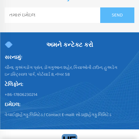
અમને કન્ટેક્ટ કરો
સરનામુંઃ
ચીના, ગુઅંગડોંગ પ્રાંત, ડોંગગુઆન શહેર, કિયાઓતૌ ટાઉન, હુઅડેંગ
ઇન્ડસ્ટ્રિયલ પાર્ક, કોર્ટયાર્ડ 8, નંબર 58
ટેલિફોન:
+86-17806230214
ઇમેઇલ:
વેચાઈ@હેંગફુ.લિમિટેડ
/ Contact E-maill:
સોડા@હેંગફુ.લિમિટેડ