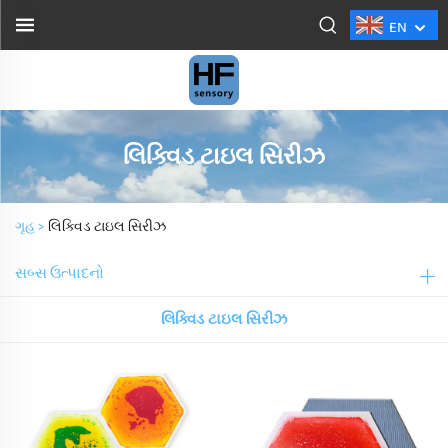
EN
લિક્વિડ ટાઇલ સિરીઝ
ગૃહ >
લિક્વિડ ટાઇલ સિરીઝ
સબ્સ ઉત્પાદનો
લિક્વિડ ટાઇલ સિરીઝ