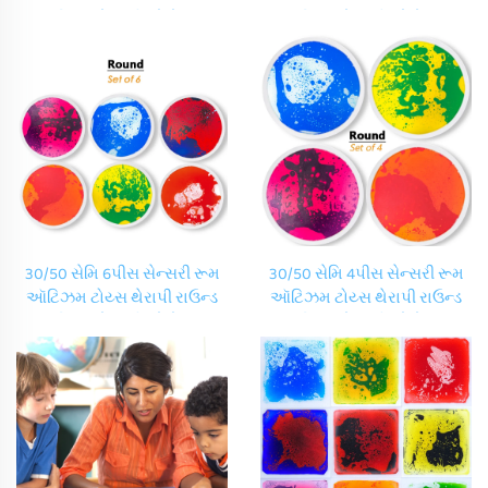
કિડ્સ સેન્સરી પ્લે મેટ
કિડ્સ સેન્સરી પ્લે મેટ
કિન્ડરગાર્ટન ડાયનેમિક રાઉન્ડ
કિન્ડરગાર્ટન ડાયનેમિક રાઉન્ડ
લિક્વિડ ફ્LOOR ટાઇલ્સ સેટ
લિક્વિડ ફ્LOOR ટાઇલ્સ સેટ
30/50 સેમિ 6પીસ સેન્સરી રૂમ
30/50 સેમિ 4પીસ સેન્સરી રૂમ
ઑટિઝમ ટોય્સ થેરાપી રાઉન્ડ
ઑટિઝમ ટોય્સ થેરાપી રાઉન્ડ
કિડ્સ સેન્સરી પ્લે મેટ
કિડ્સ સેન્સરી પ્લે મેટ
કિન્ડરગાર્ટન ડાયનેમિક રાઉન્ડ
કિન્ડરગાર્ટન ડઇનેમિક રાઉન્ડ
લિક્વિડ ફ્LOOR ટાઇલ્સ સેટ
લિક્વિડ ફ્LOOR ટાઇલ્સ સેટ