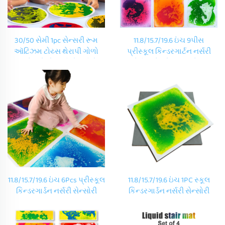
30/50 સેમી 1pc સેન્સરી રૂમ
11.8/15.7/19.6 ઇંચ 9પીસ
ઑટિઝમ ટોય્સ થેરાપી ગોળો
પ્રીસ્કૂલ કિન્ડરગાર્ટન નર્સરી
બાળકો માટે સેન્સરી ખેલાડી મેટ
સાંસોરી ફ્લોર મેટ બાળકો નૉન-
કિન્ડરગાર્ટન ડાયનેમિક ગોળો
સ્લિપ સાંસોરી મેટ્સ તરલ ફ્લોર
દ્રાવણ વાઇનિલ ફ્લોર ટાઇલ્સ
ટાઇલ્સ સેટ
11.8/15.7/19.6 ઇંચ 6Pcs પ્રીસ્કૂલ
11.8/15.7/19.6 ઇંચ 1PC સ્કૂલ
કિન્ડરગાર્ડન નર્સરી સેન્સોરી
કિન્ડરગાર્ડન નર્સરી સેન્સોરી
ફ્લોર મેટ કિડ્સ નોન-સ્લિપ
ફ્લોર સ્કૂલ ડેકોરેશન કાર્ટૂન
સેન્સોરી મેટ્સ લિક્વિડ ફ્લોર
સેન્સોરી મેટ્સ લિક્વિડ ફ્લોર
ટાઇલ્સ સેટ
ટાઇલ્સ