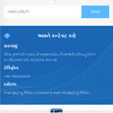
અમને કન્ટેક્ટ કરો
સરનામુંઃ
ચીના, ગુઅંગડોંગ પ્રાંત, ડોંગગુઆન શહેર, કિયાઓતૌ ટાઉન, હુઅડેંગ
ઇન્ડસ્ટ્રિયલ પાર્ક, કોર્ટયાર્ડ 8, નંબર 58
ટેલિફોન:
+86-17806230214
ઇમેઇલ:
વેચાઈ@હેંગફુ.લિમિટેડ
/ Contact E-maill:
સોડા@હેંગફુ.લિમિટેડ