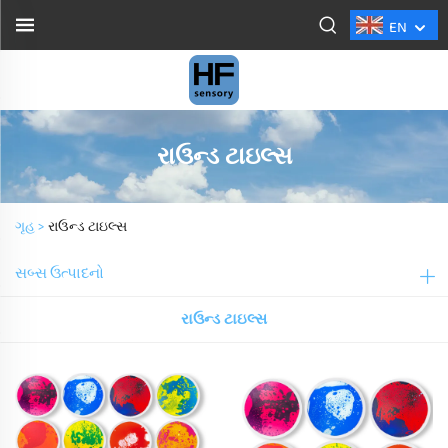
EN
રાઉન્ડ ટાઇલ્સ
ગૃહ >
રાઉન્ડ ટાઇલ્સ
સબ્સ ઉત્પાદનો
રાઉન્ડ ટાઇલ્સ