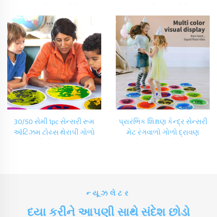
કિડ્સ સેન્સરી પ્લે મેટ
કિડ્સ સેન્સરી પ્લે મેટ
કિન્ડરગાર્ટન ડાયનેમિક રાઉન્ડ
કિન્ડરગાર્ટન ડઇનેમિક રાઉન્ડ
લિક્વિડ ફ્LOOR ટાઇલ્સ સેટ
લિક્વિડ ફ્LOOR ટાઇલ્સ સેટ
30/50 સેમી 1pc સેન્સરી રૂમ
પ્રારંભિક શિક્ષણ કેન્દ્ર સેન્સરી
ઑટિઝમ ટોય્સ થેરાપી ગોળો
મેટ રંગવાળો ગોળો દ્રાવણ
બાળકો માટે સેન્સરી ખેલાડી મેટ
બાળકો માટે ફ્લોર મેટ્સ જોર્બટ
કિન્ડરગાર્ટન ડાયનેમિક ગોળો
રંગોમાં
દ્રાવણ વાઇનિલ ફ્લોર ટાઇલ્સ
ન્યૂઝલેટર
દયા કરીને આપણી સાથે સંદેશ છોડો