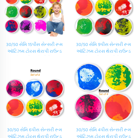
30/50 સેમિ 15પીસ સેન્સરી રૂમ
30/50 સેમિ 9પીસ સેન્સરી રૂમ
ઑટિઝમ ટોય્સ થેરાપી રાઉન્ડ
ઑટિઝમ ટોય્સ થેરાપી રાઉન્ડ
કિડ્સ સેન્સરી પ્લે મેટ
કિડ્સ સેન્સરી પ્લે મેટ
કિન્ડરગાર્ટન ડાયનેમિક રાઉન્ડ
કિન્ડરગાર્ટન ડાયનેમિક રાઉન્ડ
લિક્વિડ ફ્LOOR ટાઇલ્સ સેટ
લિક્વિડ ફ્LOOR ટાઇલ્સ સેટ
30/50 સેમિ 6પીસ સેન્સરી રૂમ
30/50 સેમિ 4પીસ સેન્સરી રૂમ
ઑટિઝમ ટોય્સ થેરાપી રાઉન્ડ
ઑટિઝમ ટોય્સ થેરાપી રાઉન્ડ