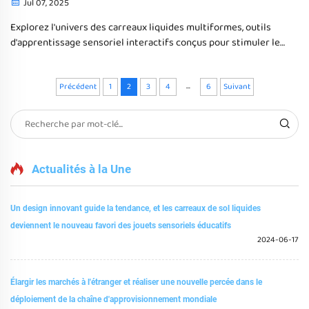
Jul 07, 2025
Explorez l'univers des carreaux liquides multiformes, outils
d'apprentissage sensoriel interactifs conçus pour stimuler le
toucher et la vue, bénéfiques pour les enfants autistes en
favorisant l'engagement cognitif, le développement moteur et
...
la créativité par le biais du jeu sensoriel.
Précédent
1
2
3
4
6
Suivant
Actualités à la Une
Un design innovant guide la tendance, et les carreaux de sol liquides
deviennent le nouveau favori des jouets sensoriels éducatifs
2024-06-17
Élargir les marchés à l'étranger et réaliser une nouvelle percée dans le
déploiement de la chaîne d'approvisionnement mondiale