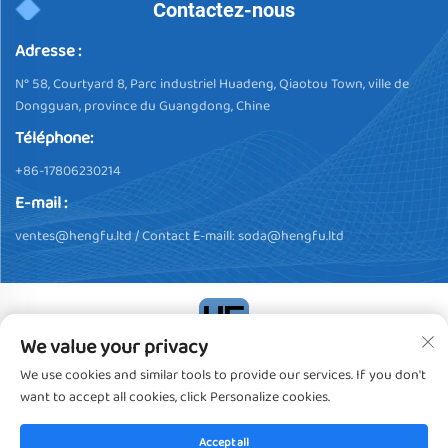
Contactez-nous
Adresse :
N° 58, Courtyard 8, Parc industriel Huadeng, Qiaotou Town, ville de
Dongguan, province du Guangdong, Chine
Téléphone:
+86-17806230214
E-mail :
ventes@hengfu.ltd
/ Contact E-maill:
soda@hengfu.ltd
We value your privacy
Droits d'auteur © 2024, Dongguan Hengfu Plastic Products Co.,
We use cookies and similar tools to provide our services. If you don't
Ltd. Tous droits réservés
Politique de confidentialité
want to accept all cookies, click Personalize cookies.
Accept all