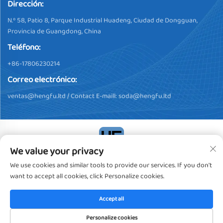
Dirección:
N.º 58, Patio 8, Parque Industrial Huadeng, Ciudad de Dongguan,
Provincia de Guangdong, China
Teléfono:
+86-17806230214
Correo electrónico:
ventas@hengfu.ltd
/ Contact E-maill:
soda@hengfu.ltd
We value your privacy
Derechos de autor © 2024, Dongguan Hengfu Plastic Products
We use cookies and similar tools to provide our services. If you don't
Co., Ltd. Todos los derechos reservados
Política de privacidad
want to accept all cookies, click Personalize cookies.
Accept all
Personalize cookies