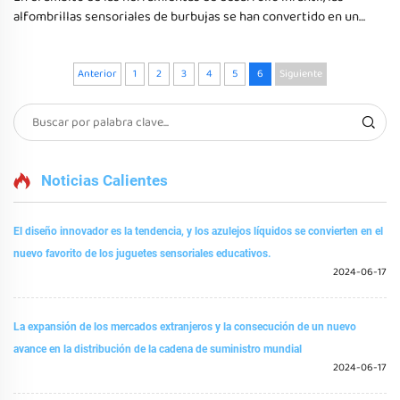
alfombrillas sensoriales de burbujas se han convertido en un
recurso esencial para mejorar las experiencias sensoriales.
Estas alfombrillas no solo proporcionan un entorno de juego
divertido, sino que también sirven como un elemento clave en
Anterior
1
2
3
4
5
6
Siguiente
la terapia y educación del desarrollo...
Noticias Calientes
El diseño innovador es la tendencia, y los azulejos líquidos se convierten en el
nuevo favorito de los juguetes sensoriales educativos.
2024-06-17
La expansión de los mercados extranjeros y la consecución de un nuevo
avance en la distribución de la cadena de suministro mundial
2024-06-17