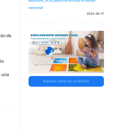
educativo, es tu puerta de entrada al mundo
sensorial!
2024-06-17
ión de
ón
s una
Explorar todos los productos