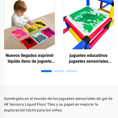
suelo niño juego alfombra
líquido juguetes
juguetes sensoriales para
sensoriales juguetes para
niños autistas
adultos
Nuevos llegados exprimir
juguetes educativos
líquido lleno de juguete
juguetes sensoriales
sensorial gel sala de niños
azulejos sensoriales
sensorial TPU juguetes
líquidos juguetes
sensoriales táctiles para
sensoriales para niños
niños con autismo
autistas azulejos líquidos
para suelos
Sumérgete en el mundo de los juguetes sensoriales de gel de
HF Sensory Liquid Floor Tiles y su papel en mejorar la
exploración táctil para los niños.