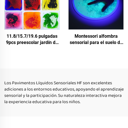
especiales autismo
11.8/15.7/19.6 pulgadas
Montessori alfombra
9pcs preescolar jardín de
sensorial para el suelo de
infantes sensorial
juguetes educativos para
alfombra de suelo niños
niños azulejos de suelo
alfombras sensoriales
líquidos sensoriales UV
antideslizantes azulejos
reflectores para juguetes
líquidos de suelo conjunto
de movimiento
Los Pavimentos Líquidos Sensoriales HF son excelentes
adiciones a los entornos educativos, apoyando el aprendizaje
sensorial y la participación. Su naturaleza interactiva mejora
la experiencia educativa para los niños.