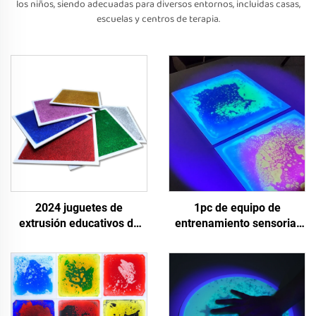
los niños, siendo adecuadas para diversos entornos, incluidas casas,
escuelas y centros de terapia.
2024 juguetes de
1pc de equipo de
extrusión educativos de
entrenamiento sensorial
venta caliente para niños,
juguetes para aliviar el
seguras, antideslizantes,
estrés UV líquido sensorial
arena movida líquida,
alfombra de suelo
alfombras sensoriales
juguetes sensoriales para
para el suelo
niños con necesidades