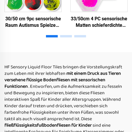
30/50 cm 9pc sensorische
33/50cm 4 PC sensorische
Raum Autismus Spielzeug
Matten schieferdichte
Therapie Runde Kinder
Honigbaumform Farbe
sensorische Spielmatte
hexagonale
Kindergarten dynamische
Flüssigfußbodenfliesen
runde flüssige
für Kinder
Bodenfliesen
HF Sensory Liquid Floor Tiles bringen die Vorstellungskraft
zum Leben mit ihrer lebhaften
mit einem Druck aus Tieren
versehene flüssige Bodenfliesen mit sensorischen
Funktionen
. Entworfen, um die Aufmerksamkeit zu fesseln
und Bewegung zu inspirieren, bieten diese Fliesen
interaktiven Spaß für Kinder aller Altersgruppen. Während
Kinder darauf treten und drücken, verschieben sich
farbenfrohe Flüssigkeiten unter ihren Füßen, was sowohl
taktil als auch visuell ansprechend ist. Diese
fließflüssigkeitsfußbodenfliesen für Kinder
sind eine
intelligente Ergänzung für Spielräume, Klassenzimmer oder