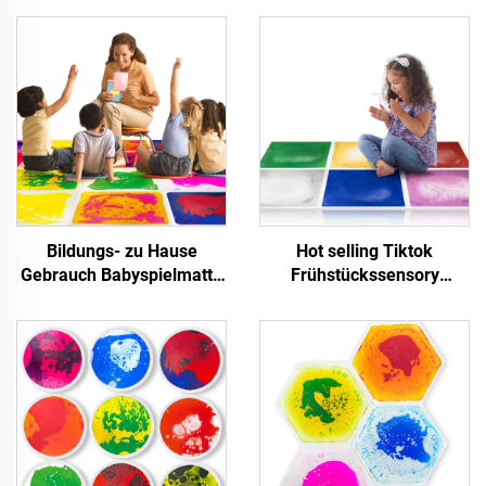
Bildungs- zu Hause
Hot selling Tiktok
Gebrauch Babyspielmatte
Frühstückssensory
quadratische sensorische
Education Spielzeug
Flüssigkeitsfußbodenfliesen
vergoldete sensorische
Sportspielzeug für die
Flüssigkeitsbodenfliesen
Entwicklung von
für autistische Kinder
Säuglingen und Spielzeit
einfaches Pressen Design