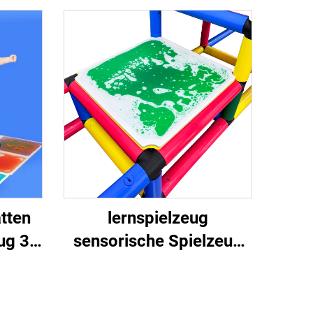
tten
lernspielzeug
eug 3D
sensorische Spielzeug
oden
sensorische
Flüssigfliesen
sensorische Spielzeug