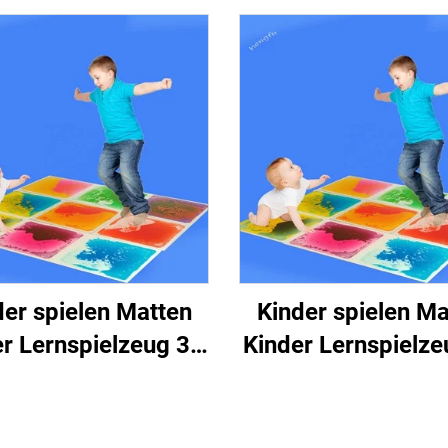
der spielen Matten
Kinder spielen Ma
r Lernspielzeug 3D
Kinder Lernspielz
 Flüssigfußboden
PVC Flüssigfußb
sensorische
sensorische
Flüssigfliesen
Flüssigfliesen