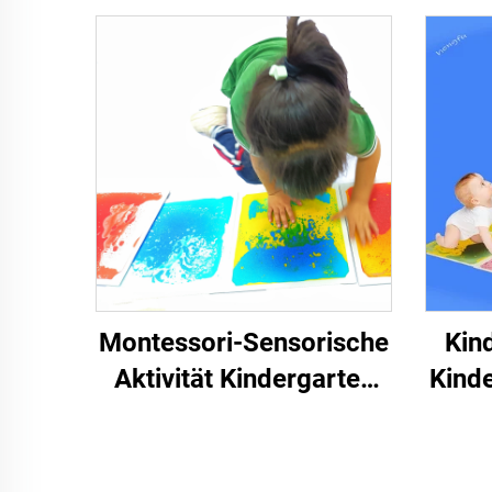
Montessori-Sensorische
Kin
Aktivität Kindergarten
Kinde
Puzzle-Boden Kinder
PVC
ungiftige Spielmatten
sensorische