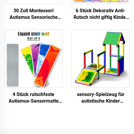
30 Zoll Montessori
6 Stück Dekorativ Anti-
Autismus Sensorische
Rutsch nicht giftig Kinder
Therapie Raum
Lernflüssigkeit Treppe
pädagogische Flüssigkeit
Bodenmatte sensorische
Treppenbodenmatte 1pcs
Spielzeug für autistische
sensorische Spielzeug für
Kinder
autistische Kinder
4 Stück rutschfeste
sensory-Spielzeug für
Autismus-Sensormatte
autistische Kinder
Montessori-Sensor-
Sensory-Flächenfliesen
Spielzeug Lernmittel
quadratisch inner
Flüssigtreppenmatte
abgerundete
Sensorspielzeug für
Flüssigflächenfliesen
autistische Kinder
sensory