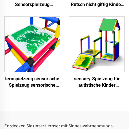
Sensorspielzeug
Rutsch nicht giftig Kinder
Texturmassage Flüssigkeit
Lernflüssigkeit Treppe
Sensorik Bodenfliesen
Bodenmatte sensorische
Kinderspielmatte
Spielzeug für autistische
Sensorspielzeug für
Kinder
autistische Kinder
lernspielzeug sensorische
sensory-Spielzeug für
Spielzeug sensorische
autistische Kinder
Flüssigfliesen sensorische
Sensory-Flächenfliesen
Spielzeug für autistische
quadratisch inner
Kinder flüssige
abgerundete
Bodenfliesen
Flüssigflächenfliesen
sensory
Flüssigflächenfliesen für
Entdecken Sie unser Lernset mit Sinneswahrnehmungs-