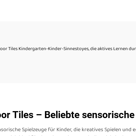
Bodenfliesen
Klavierknöpfe La
inderspielmatte
Farben Treppe flü
nsorspielzeug für
Bodenfliesen S
tistische Kinder
loor Tiles Kindergarten-Kinder-Sinnestoyes, die aktives Lernen dur
or Tiles – Beliebte sensorische
ensorische Spielzeuge für Kinder, die kreatives Spielen und