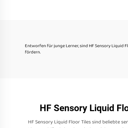
Form-Sensor-Gel-
Fliesen für das frühe
K
Lernen
Se
au
Entworfen für junge Lerner, sind HF Sensory Liquid F
fördern.
HF Sensory Liquid Flo
HF Sensory Liquid Floor Tiles sind beliebte s