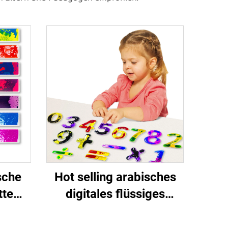
sche
Hot selling arabisches
tte
digitales flüssiges
aktive
Quetschspielzeug für
Frühkindheitsbildung für