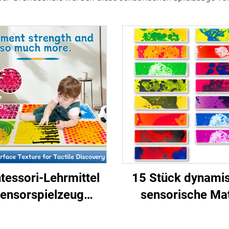
essori-Lehrmittel
15 Stück dynami
ensorspielzeug
sensorische Ma
Texturmassage
empfindliche inter
ssigkeit Sensorik
runde Ecke