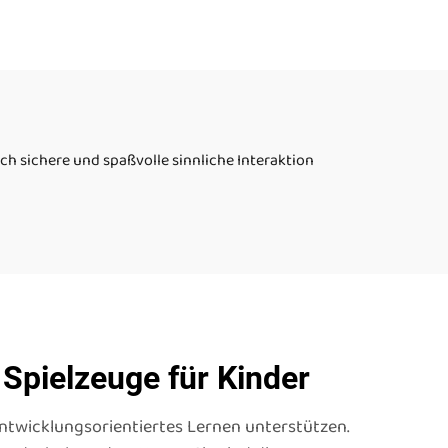
va 15
autistische Kinder im
ssige
Alter von 2 bis 5 Jahren
et
ch sichere und spaßvolle sinnliche Interaktion
 Spielzeuge für Kinder
 entwicklungsorientiertes Lernen unterstützen.